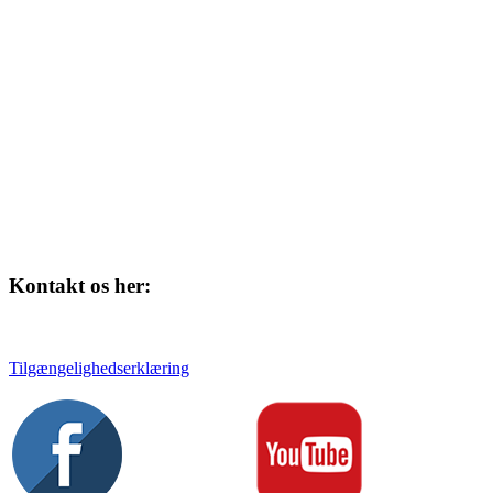
Kulturhuset
Skolegade 1
4220 Korsør
Kontakt os her:
Tlf. 58 37 04 00
kulturhuset@slagelse.dk
Tilgængelighedserklæring