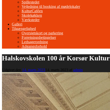
Spillestedet
Vejledning til booking af mødelokaler
KulturCaféen
Skolekøkken
Værksteder
Galleri
Tilgængelighed
Oversigtskort og parkering
Forretningsbetingelser
Ledsagerordning
Adgangsforhold
Halskovskolen 100 år Korsør Kultu
Udgivet den
14. marts 2023
14. marts 2023
af
admin