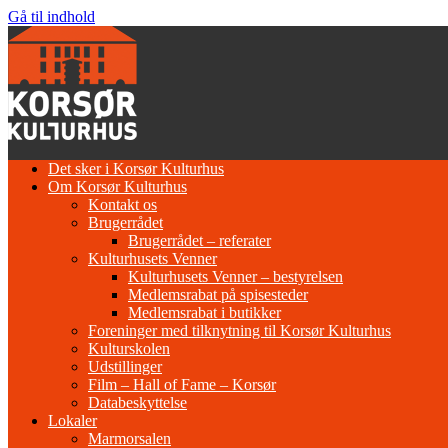
Gå til indhold
Det sker i Korsør Kulturhus
Om Korsør Kulturhus
Kontakt os
Brugerrådet
Brugerrådet – referater
Kulturhusets Venner
Kulturhusets Venner – bestyrelsen
Medlemsrabat på spisesteder
Medlemsrabat i butikker
Foreninger med tilknytning til Korsør Kulturhus
Kulturskolen
Udstillinger
Film – Hall of Fame – Korsør
Databeskyttelse
Lokaler
Marmorsalen