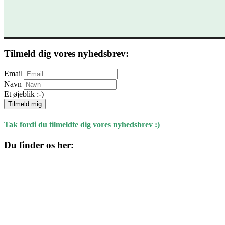
Tilmeld dig vores nyhedsbrev:
Email
Navn
Et øjeblik :-)
Tilmeld mig
Tak fordi du tilmeldte dig vores nyhedsbrev :)
Du finder os her:
Kulturhuset
Skolegade 1
4220 Korsør