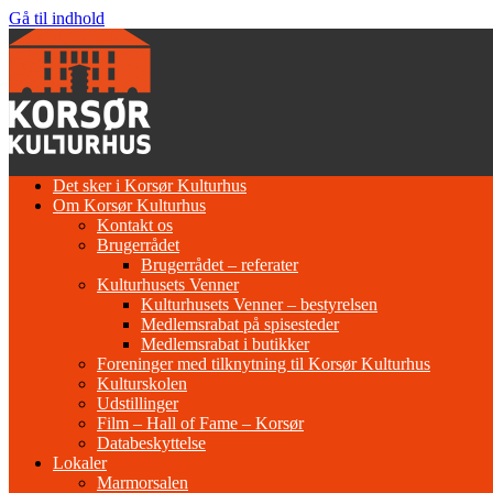
Gå til indhold
Det sker i Korsør Kulturhus
Om Korsør Kulturhus
Kontakt os
Brugerrådet
Brugerrådet – referater
Kulturhusets Venner
Kulturhusets Venner – bestyrelsen
Medlemsrabat på spisesteder
Medlemsrabat i butikker
Foreninger med tilknytning til Korsør Kulturhus
Kulturskolen
Udstillinger
Film – Hall of Fame – Korsør
Databeskyttelse
Lokaler
Marmorsalen