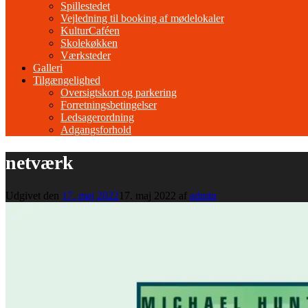
Spillestedet
Vejledning til booking af mødelokaler
KulturCaféen
Skolekøkken
Værksteder
Galleri
Tilgængelighed
Oversigtskort og parkering
Forretningsbetingelser
Ledsagerordning
Adgangsforhold
netværk
Udgivet den
17. maj 2022
17. maj 2022
af
admin