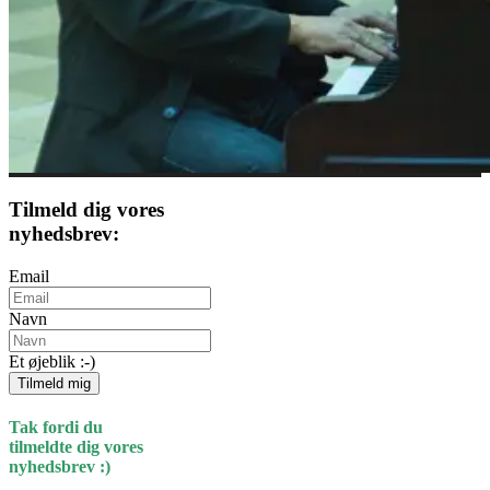
Tilmeld dig vores
nyhedsbrev:
Email
Navn
Et øjeblik :-)
Tilmeld mig
Tak fordi du
tilmeldte dig vores
nyhedsbrev :)