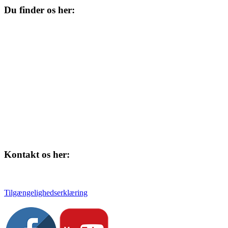
Du finder os her:
Kulturhuset
Skolegade 1
4220 Korsør
Kontakt os her:
Tlf. 58 37 04 00
kulturhuset@slagelse.dk
Tilgængelighedserklæring