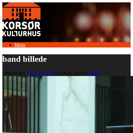
Gå
til
indhold
Menu
band billede
Udgivet den
13. marts 2023
13. marts 2023
af
admin