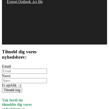
Export Outlook .ics file
Tilmeld dig vores
nyhedsbrev:
Email
Navn
Et øjeblik :-)
Tilmeld mig
Tak fordi du
tilmeldte dig vores
nyhedsbrev :)