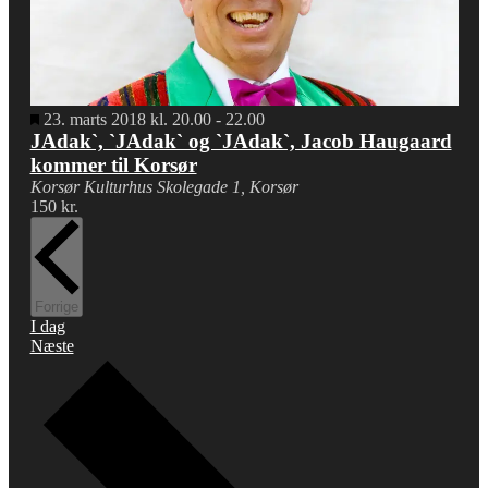
Fremhævet
23. marts 2018 kl. 20.00
-
22.00
JAdak`, `JAdak` og `JAdak`, Jacob Haugaard
kommer til Korsør
Korsør Kulturhus
Skolegade 1, Korsør
150 kr.
Begivenheder
Forrige
I dag
Begivenheder
Næste