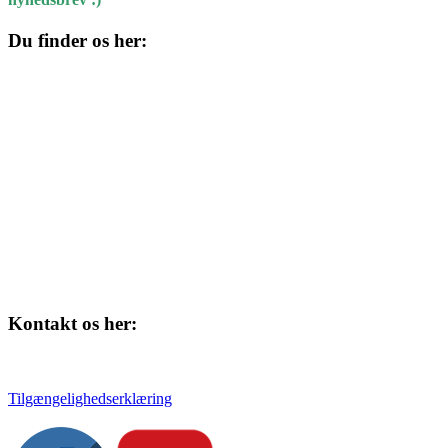
Du finder os her:
Kulturhuset
Skolegade 1
4220 Korsør
Kontakt os her:
Tlf. 58 37 04 00
kulturhuset@slagelse.dk
Tilgængelighedserklæring