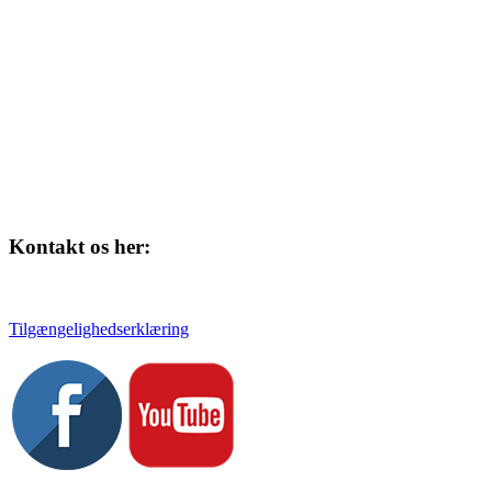
4220 Korsør
Kontakt os her:
Tlf. 58 37 04 00
kulturhuset@slagelse.dk
Tilgængelighedserklæring