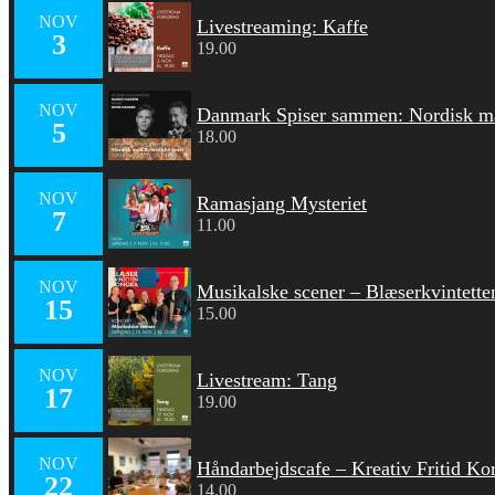
NOV
Livestreaming: Kaffe
3
19.00
NOV
Danmark Spiser sammen: Nordisk ma
5
18.00
NOV
Ramasjang Mysteriet
7
11.00
NOV
Musikalske scener – Blæserkvintette
15
15.00
NOV
Livestream: Tang
17
19.00
NOV
Håndarbejdscafe – Kreativ Fritid Ko
22
14.00