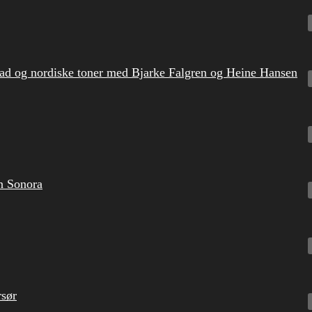
d og nordiske toner med Bjarke Falgren og Heine Hansen
n Sonora
rsør