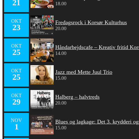
21
18.00
OKT
Fredagsrock i Korsør Kulturhus
23
20.00
OKT
Håndarbejdscafe – Kreativ fritid Kor
25
14.00
OKT
Jazz med Mette Juul Trio
25
15.00
OKT
Halberg – halvtreds
29
20.00
NOV
Blues og lagkage: Det 3. krydderi o
1
15.00