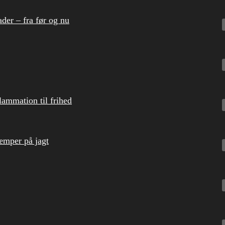
der – fra før og nu
ammation til frihed
æmper på jagt