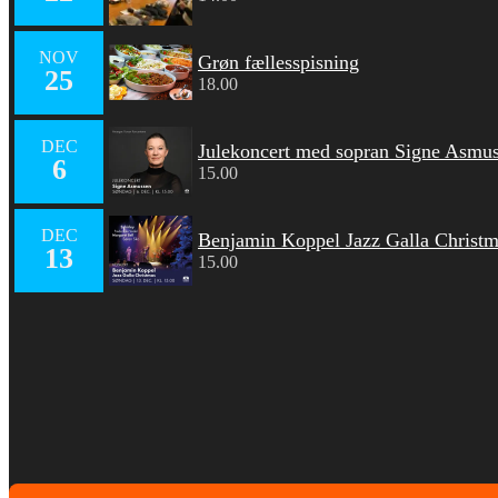
NOV
Grøn fællesspisning
25
18.00
DEC
Julekoncert med sopran Signe Asmu
6
15.00
DEC
Benjamin Koppel Jazz Galla Christ
13
15.00