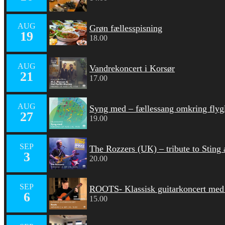
AUG
Grøn fællesspisning
19
18.00
AUG
Vandrekoncert i Korsør
21
17.00
AUG
Syng med – fællessang omkring flyg
27
19.00
SEP
The Rozzers (UK) – tribute to Sting
3
20.00
SEP
ROOTS- Klassisk guitarkoncert med 
6
15.00