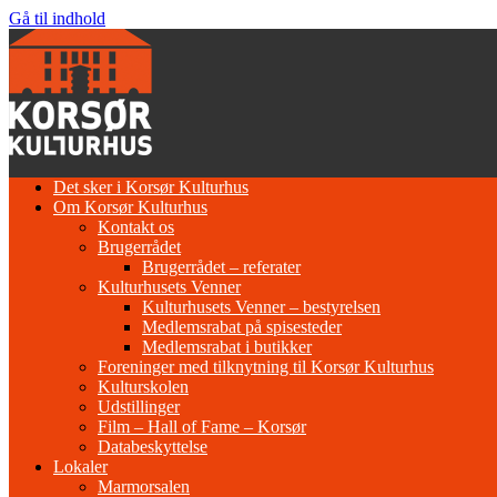
Gå til indhold
Det sker i Korsør Kulturhus
Om Korsør Kulturhus
Kontakt os
Brugerrådet
Brugerrådet – referater
Kulturhusets Venner
Kulturhusets Venner – bestyrelsen
Medlemsrabat på spisesteder
Medlemsrabat i butikker
Foreninger med tilknytning til Korsør Kulturhus
Kulturskolen
Udstillinger
Film – Hall of Fame – Korsør
Databeskyttelse
Lokaler
Marmorsalen