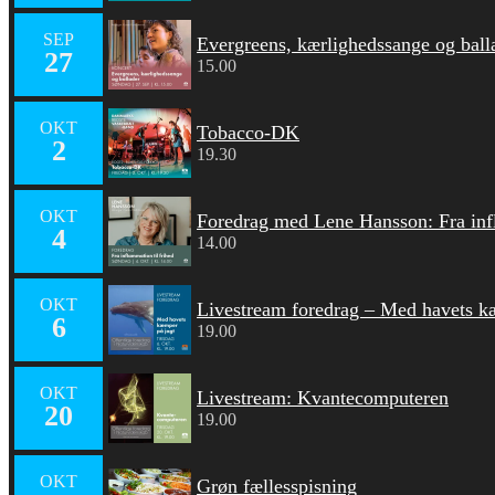
SEP
Evergreens, kærlighedssange og balla
27
15.00
OKT
Tobacco-DK
2
19.30
OKT
Foredrag med Lene Hansson: Fra infl
4
14.00
OKT
Livestream foredrag – Med havets k
6
19.00
OKT
Livestream: Kvantecomputeren
20
19.00
OKT
Grøn fællesspisning