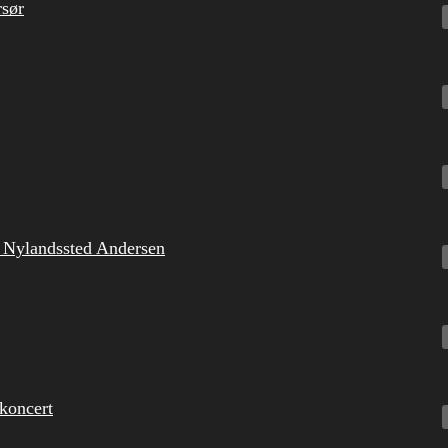
rsør
e Nylandssted Andersen
koncert