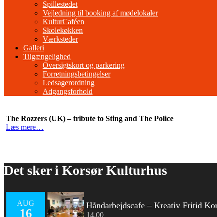
Spillestedet
Vejledning til booking af mødelokaler
KulturCaféen
Skolekøkken
Værksteder
Galleri
Tilgængelighed
Oversigtskort og parkering
Forretningsbetingelser
Ledsagerordning
Adgangsforhold
The Rozzers (UK) – tribute to Sting and The Police
Læs mere…
Det sker i Korsør Kulturhus
AUG
Håndarbejdscafe – Kreativ Fritid Ko
16
14.00