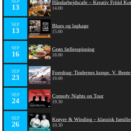
SEP
Håndarbejdscafe – Kreativ Fritid Ko
13
14.00
SEP
Blues og lagkage
13
15.00
SEP
Grøn fællesspisning
16
18.00
SEP
Foredrag: Tindernes konge. V. Bent
23
19.00
SEP
Comedy Nights on Tour
24
19.30
SEP
Krøyer & Winding – klassisk familie
26
10.30