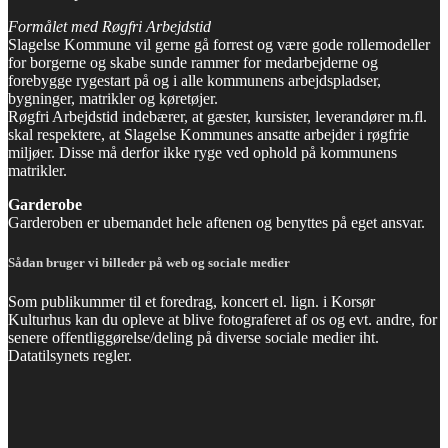
Formålet med Røgfri Arbejdstid
Slagelse Kommune vil gerne gå forrest og være gode rollemodeller
for borgerne og skabe sunde rammer for medarbejderne og
forebygge rygestart på og i alle kommunens arbejdspladser,
bygninger, matrikler og køretøjer.
Røgfri Arbejdstid indebærer, at gæster, kursister, leverandører m.fl.
skal respektere, at Slagelse Kommunes ansatte arbejder i røgfrie
miljøer. Disse må derfor ikke ryge ved ophold på kommunens
matrikler.
Garderobe
Garderoben er ubemandet hele aftenen og benyttes på eget ansvar.
Sådan bruger vi billeder på web og sociale medier
Som publikummer til et foredrag, koncert el. lign. i Korsør
Kulturhus kan du opleve at blive fotograferet af os og evt. andre, for
senere offentliggørelse/deling på diverse sociale medier iht.
Datatilsynets regler.