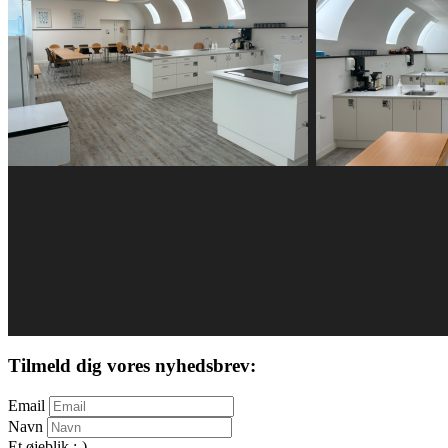
Tilmeld dig vores nyhedsbrev:
Email
Navn
Et øjeblik :-)