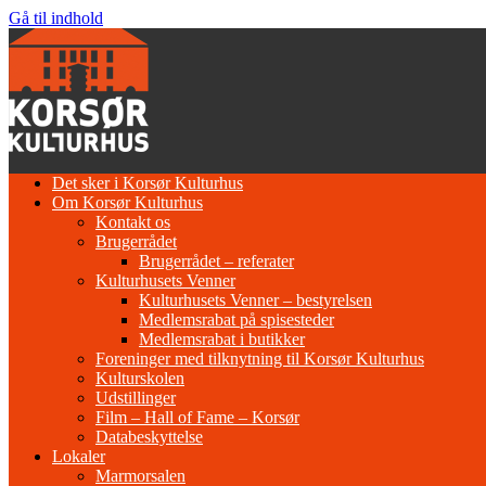
Gå til indhold
Det sker i Korsør Kulturhus
Om Korsør Kulturhus
Kontakt os
Brugerrådet
Brugerrådet – referater
Kulturhusets Venner
Kulturhusets Venner – bestyrelsen
Medlemsrabat på spisesteder
Medlemsrabat i butikker
Foreninger med tilknytning til Korsør Kulturhus
Kulturskolen
Udstillinger
Film – Hall of Fame – Korsør
Databeskyttelse
Lokaler
Marmorsalen