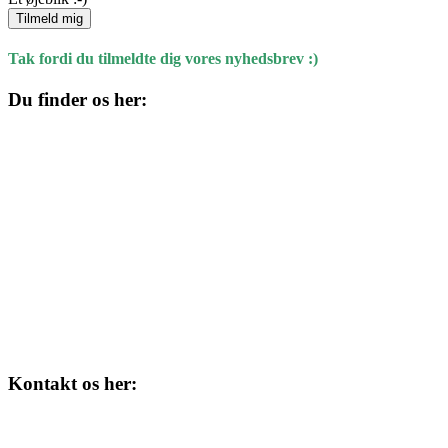
Tilmeld mig
Tak fordi du tilmeldte dig vores nyhedsbrev :)
Du finder os her:
Kulturhuset
Skolegade 1
4220 Korsør
Kontakt os her:
Tlf. 58 37 04 00
kulturhuset@slagelse.dk