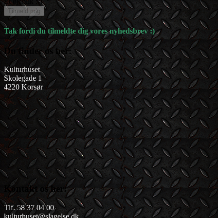
Et øjeblik :-)
Tilmeld mig
Tak fordi du tilmeldte dig vores nyhedsbrev :)
Du finder os her:
Kulturhuset
Skolegade 1
4220 Korsør
Kontakt os her:
Tlf. 58 37 04 00
kulturhuset@slagelse.dk