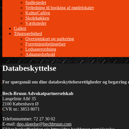
Spillestedet
Vejledning til booking af mødelokaler
KulturCaféen
Skolekøkken
Værksteder
Galleri
Tilgængelighed
Oversigtskort og parkering
Forretningsbetingelser
Ledsagerordning
Adgangsforhold
Databeskyttelse
For spørgsmål om dine databeskyttelsesrettigheder og begæring o
Bech-Bruun Advokatpartnerselskab
Langelinie Allé 35
2100 København Ø
CVR nr.: 3853 8071
Telefonnummer: 72 27 30 02
E-mail:
dpo.slagelse@bechbruun.com