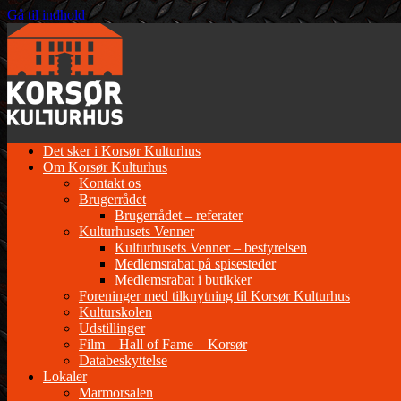
Gå til indhold
Det sker i Korsør Kulturhus
Om Korsør Kulturhus
Kontakt os
Brugerrådet
Brugerrådet – referater
Kulturhusets Venner
Kulturhusets Venner – bestyrelsen
Medlemsrabat på spisesteder
Medlemsrabat i butikker
Foreninger med tilknytning til Korsør Kulturhus
Kulturskolen
Udstillinger
Film – Hall of Fame – Korsør
Databeskyttelse
Lokaler
Marmorsalen