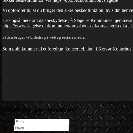
Sikker beskedfunktion via
https://dpo.bechbruun.com/slagelse
Vi opfordrer til, at du bruger den sikre beskedfunktion, hvis din henv
Læs også mere om databeskyttelse på Slagelse Kommunes hjemmesid
https://www.slagelse.dk/kommunen/om-slagelsedk/om-slagelsedk/data
Sådan bruger vi billeder på web og sociale medier
Som publikummer til et foredrag, koncert el. lign. i Korsør Kulturhus ka
Tilmeld dig vores nyhedsbrev:
Email
Navn