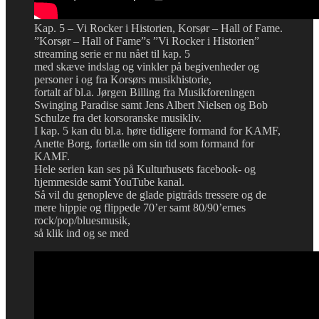
Kap. 5 – Vi Rocker i Historien, Korsør – Hall of Fame.
”Korsør – Hall of Fame”s ”Vi Rocker i Historien”
streaming serie er nu nået til kap. 5
med skæve indslag og vinkler på begivenheder og
personer i og fra Korsørs musikhistorie,
fortalt af bl.a. Jørgen Billing fra Musikforeningen
Swinging Paradise samt Jens Albert Nielsen og Bob
Schulze fra det korsoranske musikliv.
I kap. 5 kan du bl.a. høre tidligere formand for KAMF,
Anette Borg, fortælle om sin tid som formand for
KAMF.
Hele serien kan ses på Kulturhusets facebook- og
hjemmeside samt YouTube kanal.
Så vil du genopleve de glade pigtråds tressere og de
mere hippie og flippede 70’er samt 80/90’ernes
rock/pop/bluesmusik,
så klik ind og se med