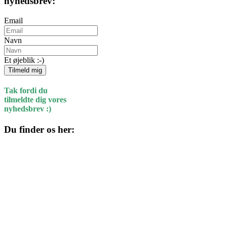
nyhedsbrev:
Email
Navn
Et øjeblik :-)
Tilmeld mig
Tak fordi du
tilmeldte dig vores
nyhedsbrev :)
Du finder os her:
Kulturhuset
Skolegade 1
4220 Korsør