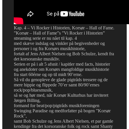
Kap. 4 – Vi Rocker i Historien, Korsør – Hall of Fame.
”Korsør – Hall of Fame”s ”Vi Rocker i Historien”
streaming serie er nu nået til kap. 4
med skæve indslag og vinkler på begivenheder og
personer i og fra Korsørs musikhistorie,
fortalt af Jens Albert Nielsen og Bob Schulze, kendt fra
det korsoranske musikliv.
Serien er på i alt 5 afsnit / kapitler med facts, historier
og anekdoter om Korsørs mangfoldige musikhistorie
fra start 60érne og op til midt 90’erne.
Så vil du genopleve de glade pigtråds tressere og de
mere hippie og flippede 70’er samt 80/90’ernes
rock/pop/bluesmusik,
så se og hør med, når Korsør Kulturhus har inviteret
Jørgen Billing,
formand for beat/pop/pigtråds musikforeningen
Swinging Paradise og medforfatter på bogen ”Korsør
Rock”,
samt Bob Schulze og Jens Albert Nielsen, et par gamle
kendinge fra det korsoranske folk og rock samt Shanty