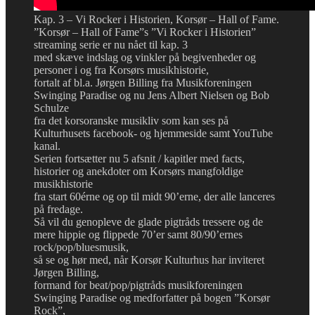
Kap. 3 – Vi Rocker i Historien, Korsør – Hall of Fame.
”Korsør – Hall of Fame”s ”Vi Rocker i Historien”
streaming serie er nu nået til kap. 3
med skæve indslag og vinkler på begivenheder og
personer i og fra Korsørs musikhistorie,
fortalt af bl.a. Jørgen Billing fra Musikforeningen
Swinging Paradise og nu Jens Albert Nielsen og Bob
Schulze
fra det korsoranske musikliv som kan ses på
Kulturhusets facebook- og hjemmeside samt YouTube
kanal.
Serien fortsætter nu 5 afsnit / kapitler med facts,
historier og anekdoter om Korsørs mangfoldige
musikhistorie
fra start 60érne og op til midt 90’erne, der alle lanceres
på fredage.
Så vil du genopleve de glade pigtråds tressere og de
mere hippie og flippede 70’er samt 80/90’ernes
rock/pop/bluesmusik,
så se og hør med, når Korsør Kulturhus har inviteret
Jørgen Billing,
formand for beat/pop/pigtråds musikforeningen
Swinging Paradise og medforfatter på bogen ”Korsør
Rock”,