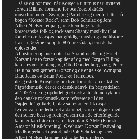
– så se og hør med, når Korsør Kulturhus har inviteret
Jørgen Billing, formand for beat/pop/pigtråds
musikforeningen Swinging Paradise og medforfatter på
bogen ”Korsør Rock”, samt Bob Schulze og Jens
Albert Nielsen, et par gamle kendinge fra det
korsoranske folk og rock samt Shanty musikliv til at
fortælle om Korsørs mangfoldige musik og dna historie
fra start 60érne og op til 80’erne sådan, som de har
oplevet det.
Af historier og anekdoter fra Strandhotellet og Hotel
Korsør i de to første kapitler af og med Jørgen Billing,
kan nævnes fra dengang Otto Brandenburg sang, Peter
Belli på hest gennem Korsør og de engelske Swinging
Blue Jeans og Brian Poole & Tremeloes,
der gæstede Korsør og om hvorfor ordet / musikstilen
Pigtrådsmusik, der er et dansk udtryk fra begyndelsen
af 1960’erne og oprindeligt et nedsættende udtryk om
den danske rockmusik, som refererede til den
“støjende” guitarlyd, blev så populært i Korsør.
Lyden var imidlertid ret afdæmpet, sammenlignet med
den senere beat og rock lyd som du i de efterfølgende
kapitler kan høre om samt, hvordan KAMF (Korsør
Amatør Musikforening), Øvehuset, Korsør Festival og
Medborgerhuset opstod, når Bob Schulze og Jens
Albert Nielsen kommer og fortæller om deres