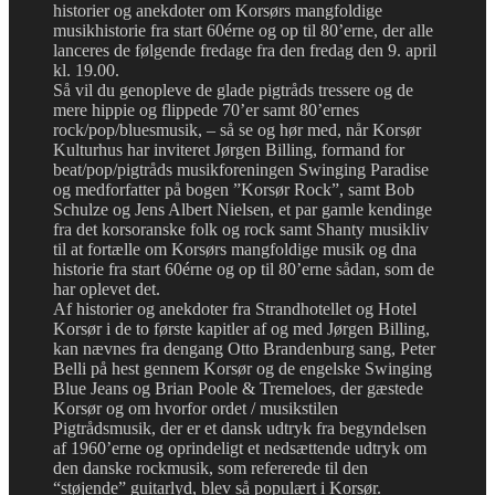
historier og anekdoter om Korsørs mangfoldige
musikhistorie fra start 60érne og op til 80’erne, der alle
lanceres de følgende fredage fra den fredag den 9. april
kl. 19.00.
Så vil du genopleve de glade pigtråds tressere og de
mere hippie og flippede 70’er samt 80’ernes
rock/pop/bluesmusik, – så se og hør med, når Korsør
Kulturhus har inviteret Jørgen Billing, formand for
beat/pop/pigtråds musikforeningen Swinging Paradise
og medforfatter på bogen ”Korsør Rock”, samt Bob
Schulze og Jens Albert Nielsen, et par gamle kendinge
fra det korsoranske folk og rock samt Shanty musikliv
til at fortælle om Korsørs mangfoldige musik og dna
historie fra start 60érne og op til 80’erne sådan, som de
har oplevet det.
Af historier og anekdoter fra Strandhotellet og Hotel
Korsør i de to første kapitler af og med Jørgen Billing,
kan nævnes fra dengang Otto Brandenburg sang, Peter
Belli på hest gennem Korsør og de engelske Swinging
Blue Jeans og Brian Poole & Tremeloes, der gæstede
Korsør og om hvorfor ordet / musikstilen
Pigtrådsmusik, der er et dansk udtryk fra begyndelsen
af 1960’erne og oprindeligt et nedsættende udtryk om
den danske rockmusik, som refererede til den
“støjende” guitarlyd, blev så populært i Korsør.