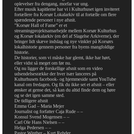
oplevelser fra dengang, morfar var ung.
Efter musik kapitlerne har vi i Kulturhuset igen inviteret
fortællere fra Korsør Lokalarkiv til at fortælle om flere
spændende personer i nye afsnit.
”Korsør Hall of Fame” er et
streamingprojektsamarbejde mellem Korsør Kulturhus
og Korsør lokalarkiv (en del af Slagelse Arkiverne), der
bringer lidt skæve indslag og nye vinkler på Korsørs
lokalhistorie gennem personer fra byens mangfoldige
historie.
De historier, som vi måske har glemt, ikke har hørt,
eller vidst så meget om før nu.
Og nu ligger de forskellige afsnit som en video
udsendelsesrække der hver især lanceres på
Kulturhusets facebook- og hjemmeside samt YouTube
kanal om fredagen. Og fik du ikke set et afsnit – eller
ønsker at gense det, så kan du altid finde dem og høre
og se det igen samme sted.
De tidligere afsnit
Emma Gad – Maria Mejer
Journalist og forfatter Caja Rude – –
Konsul Svend Mogensen – –
Carl Ole Hans Nielsen – –
Helga Pedersen – –
Pastor Winther – Kurt Rehder