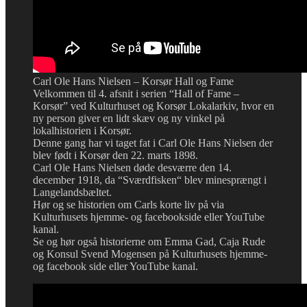
Carl Ole Hans Nielsen – Korsør Hall og Fame
Velkommen til 4. afsnit i serien “Hall of Fame –
Korsør” ved Kulturhuset og Korsør Lokalarkiv, hvor en
ny person giver en lidt skæv og ny vinkel på
lokalhistorien i Korsør.
Denne gang har vi taget fat i Carl Ole Hans Nielsen der
blev født i Korsør den 22. marts 1898.
Carl Ole Hans Nielsen døde desværre den 14.
december 1918, da “Sværdfisken“ blev minesprængt i
Langelandsbæltet.
Hør og se historien om Carls korte liv på via
Kulturhusets hjemme- og facebookside eller YouTube
kanal.
Se og hør også historierne om Emma Gad, Caja Rude
og Konsul Svend Mogensen på Kulturhusets hjemme-
og facebook side eller YouTube kanal.