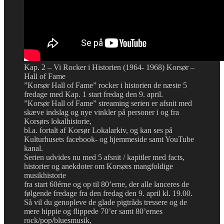
Kap. 2 – Vi Rocker i Historien (1964- 1968) Korsør –
Hall of Fame
”Korsør Hall of Fame” rocker i historien de næste 5
fredage med Kap. 1 start fredag den 9. april.
”Korsør Hall of Fame” streaming serien er afsnit med
skæve indslag og nye vinkler på personer i og fra
Korsørs lokalhistorie,
bl.a. fortalt af Korsør Lokalarkiv, og kan ses på
Kulturhusets facebook- og hjemmeside samt YouTube
kanal.
Serien udvides nu med 5 afsnit / kapitler med facts,
historier og anekdoter om Korsørs mangfoldige
musikhistorie
fra start 60érne og op til 80’erne, der alle lanceres de
følgende fredage fra den fredag den 9. april kl. 19.00.
Så vil du genopleve de glade pigtråds tressere og de
mere hippie og flippede 70’er samt 80’ernes
rock/pop/bluesmusik,