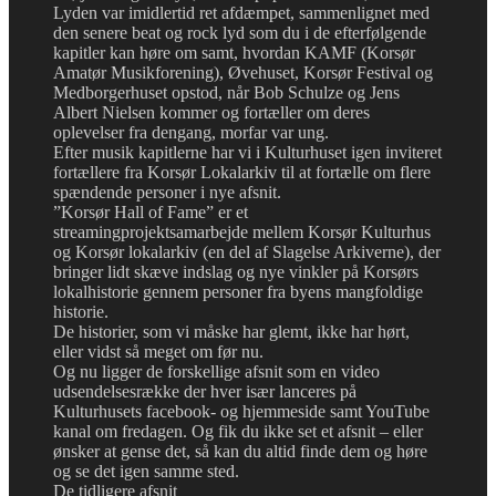
Lyden var imidlertid ret afdæmpet, sammenlignet med
den senere beat og rock lyd som du i de efterfølgende
kapitler kan høre om samt, hvordan KAMF (Korsør
Amatør Musikforening), Øvehuset, Korsør Festival og
Medborgerhuset opstod, når Bob Schulze og Jens
Albert Nielsen kommer og fortæller om deres
oplevelser fra dengang, morfar var ung.
Efter musik kapitlerne har vi i Kulturhuset igen inviteret
fortællere fra Korsør Lokalarkiv til at fortælle om flere
spændende personer i nye afsnit.
”Korsør Hall of Fame” er et
streamingprojektsamarbejde mellem Korsør Kulturhus
og Korsør lokalarkiv (en del af Slagelse Arkiverne), der
bringer lidt skæve indslag og nye vinkler på Korsørs
lokalhistorie gennem personer fra byens mangfoldige
historie.
De historier, som vi måske har glemt, ikke har hørt,
eller vidst så meget om før nu.
Og nu ligger de forskellige afsnit som en video
udsendelsesrække der hver især lanceres på
Kulturhusets facebook- og hjemmeside samt YouTube
kanal om fredagen. Og fik du ikke set et afsnit – eller
ønsker at gense det, så kan du altid finde dem og høre
og se det igen samme sted.
De tidligere afsnit