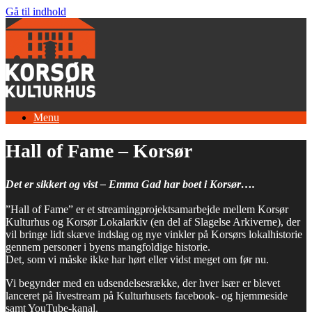
Gå til indhold
Menu
Hall of Fame – Korsør
Det er sikkert og vist – Emma Gad har boet i Korsør….
”Hall of Fame” er et streamingprojektsamarbejde mellem Korsør
Kulturhus og Korsør Lokalarkiv (en del af Slagelse Arkiverne), der
vil bringe lidt skæve indslag og nye vinkler på Korsørs lokalhistorie
gennem personer i byens mangfoldige historie.
Det, som vi måske ikke har hørt eller vidst meget om før nu.
Vi begynder med en udsendelsesrække, der hver især er blevet
lanceret på livestream på Kulturhusets facebook- og hjemmeside
samt YouTube-kanal.