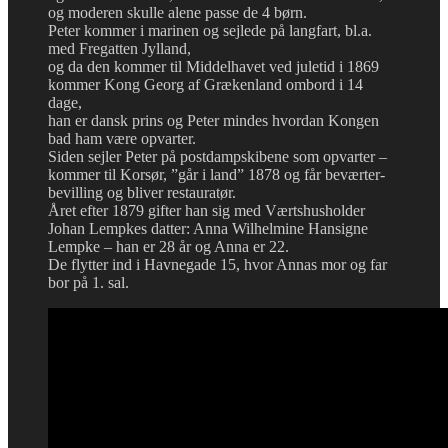
og moderen skulle alene passe de 4 børn.
Peter kommer i marinen og sejlede på langfart, bl.a.
med Fregatten Jylland,
og da den kommer til Middelhavet ved juletid i 1869
kommer Kong Georg af Grækenland ombord i 14
dage,
han er dansk prins og Peter mindes hvordan Kongen
bad ham være opvarter.
Siden sejler Peter på postdampskibene som opvarter –
kommer til Korsør, ”går i land” 1878 og får beværter-
bevilling og bliver restauratør.
Året efter 1879 gifter han sig med Værtshusholder
Johan Lempkes datter: Anna Wilhelmine Hansigne
Lempke – han er 28 år og Anna er 22.
De flytter ind i Havnegade 15, hvor Annas mor og far
bor på 1. sal.