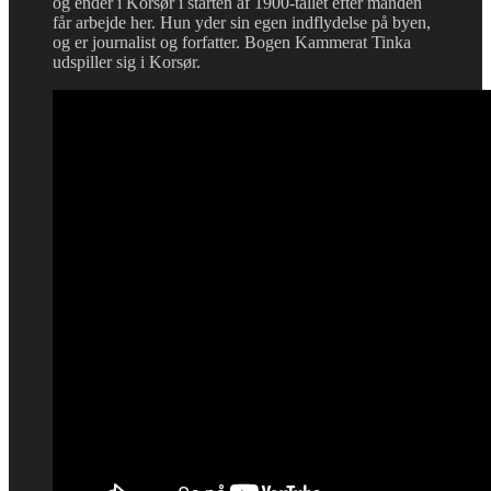
og ender i Korsør i starten af 1900-tallet efter manden
får arbejde her. Hun yder sin egen indflydelse på byen,
og er journalist og forfatter. Bogen Kammerat Tinka
udspiller sig i Korsør.