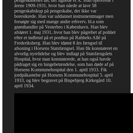
pengeskabenes lås, der lignede et X. Han opererede i
årene 1909-1931, hvor han nåede at lave 58
pengeskabskup på pengeskabe, der ikke var
boresikrede. Han var uddannet instrumentmager men
forsøgte sig med mange andre erhverv, bl.a som
grønthandler på Vesterbro i København. Han blev
afsløret 1. maj 1931, hvor han blev pågrebet af politiet
efter et indbrud på et posthus på Rahbeks Allé på
Frederiksberg. Han blev idømt 8 års fængsel til
afsoning i Horsens Statsfængsel. Han fik konstateret en
alvorlig nyrelidelse og blev indlagt på Statsfængslets
Hospital, hvor man konstaterede, at han også havde
pådraget sig en lungebetændelse, som han døde af på
Horsens Kommunehospital den 1. april 1933. Fik
jordpåkastelse på Horsens Kommunehospital 5. april
1933, og blev begravet på Bispebjerg Kirkegård 10.
april 1934.