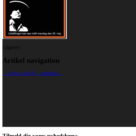
Udgivet i .
Artikel navigation
←
Dylan café 85 – udstilling…
Tilmeld dig vores nyhedsbrev: