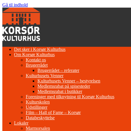
Gå til indhold
Det sker i Korsør Kulturhus
Om Korsør Kulturhus
Kontakt os
Brugerrådet
Brugerrådet – referater
Kulturhusets Venner
Kulturhusets Venner – bestyrelsen
Medlemsrabat på spisesteder
Medlemsrabat i butikker
Foreninger med tilknytning til Korsør Kulturhus
Kulturskolen
Udstillinger
Film – Hall of Fame – Korsør
Databeskyttelse
Lokaler
Marmorsalen