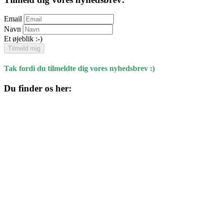
Email
Navn
Et øjeblik :-)
Tilmeld mig
Tak fordi du tilmeldte dig vores nyhedsbrev :)
Du finder os her:
Kulturhuset
Skolegade 1
4220 Korsør