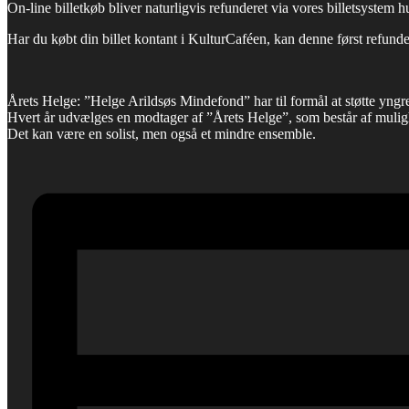
On-line billetkøb bliver naturligvis refunderet via vores billetsystem 
Har du købt din billet kontant i KulturCaféen, kan denne først refund
Årets Helge: ”Helge Arildsøs Mindefond” har til formål at støtte yngr
Hvert år udvælges en modtager af ”Årets Helge”, som består af muligh
Det kan være en solist, men også et mindre ensemble.