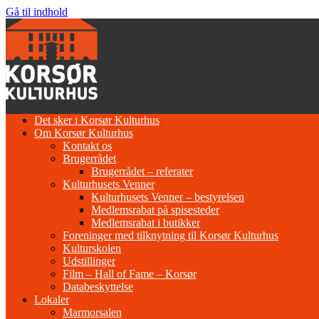
Gå til indhold
Det sker i Korsør Kulturhus
Om Korsør Kulturhus
Kontakt os
Brugerrådet
Brugerrådet – referater
Kulturhusets Venner
Kulturhusets Venner – bestyrelsen
Medlemsrabat på spisesteder
Medlemsrabat i butikker
Foreninger med tilknytning til Korsør Kulturhus
Kulturskolen
Udstillinger
Film – Hall of Fame – Korsør
Databeskyttelse
Lokaler
Marmorsalen