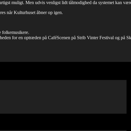
hurtigst muligt. Men udvis venligst lidt tålmodighed da systemet kan vær
eres når Kulturhuset åbner op igen.
e folkemusikere.
eden for en optræden på CaféScenen på Strib Vinter Festival og på Skage