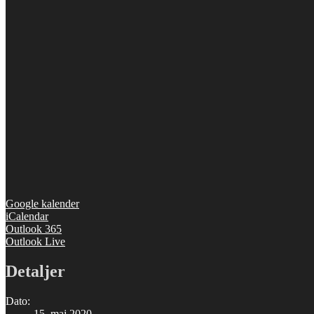
Google kalender
iCalendar
Outlook 365
Outlook Live
Detaljer
Dato:
15. maj 2020