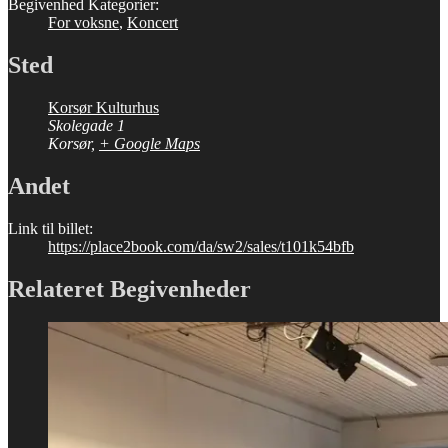
Begivenhed Kategorier:
For voksne
,
Koncert
Sted
Korsør Kulturhus
Skolegade 1
Korsør
,
+ Google Maps
Andet
Link til billet:
https://place2book.com/da/sw2/sales/t101k54bfb
Relateret Begivenheder