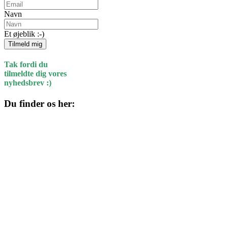
Navn
Et øjeblik :-)
Tilmeld mig
Tak fordi du
tilmeldte dig vores
nyhedsbrev :)
Du finder os her:
Kulturhuset
Skolegade 1
4220 Korsør