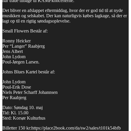
har tråde tilbage til KAMFkoncerterne.
Det bliver en afslappet eftermiddag, hvor der er god tid til at nyde
musikken og selskabet. Der kan naturligvis købes lagkage, så der er
lagt op til en rigtig søndagsoplevelse.
Small Flowers Består af:
Ronny Heicker
Per “Langer” Raabjerg
Jens Albert
John Lydom
Poul-Jørgen Larsen.
Johns Blues Kartel består af:
John Lydom
Poul‑Erik Dose
Niels Peter Scharff Johannsen
Per Raabjerg
Dato: Søndag 10. maj
Tid: Kl. 15.00
Sted: Korsør Kulturhus
Billetter 150 kr:https://place2book.com/da/sw2/sales/t101k54bfb