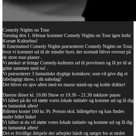
Comedy Nights on Tour
Torsdag den 1. februar kommer Comedy Nights on Tour igen forbi
Korsør Kulturhus!
B Entertained Comedy Nights præsenterer Comedy Nights on Tour,
hvor vi kommer ud til de mindre byer, der normalt bliver overset på
de store tour-planer .
Vi ønsker at bringe Comedy-kulturen ud til provinsen og få jer til at
grine sammen med os! .
Vi præsenterer 3 fantastiske dygtige komikere, som vil give dig et
fabelagtigt show, i dit nabolag!
Det bliver en sjov aften med en masse stand-up og kolde drikke!
Dørene åbner kl. 19.00 Show er 19.30 – 21.30 inklusiv pause
Vi håber på du vil støtte vores lokale initiativ og komme ud og få dig
en fantastisk aften!
Billetter koster 160 kr. Pr. Person eksl. billetgebyr og kan findes
under billet linket
Vi håber at du vil støtte vores lokale initiativ og komme ud og få dig
en fantastisk aften!
Det er frivillige ildsjæle der arbejder hårdt og sørger for at stedet