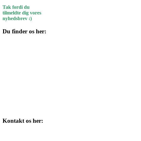
Tak fordi du
tilmeldte dig vores
nyhedsbrev :)
Du finder os her:
Kulturhuset
Skolegade 1
4220 Korsør
Kontakt os her:
Tlf. 58 37 04 00
kulturhuset@slagelse.dk