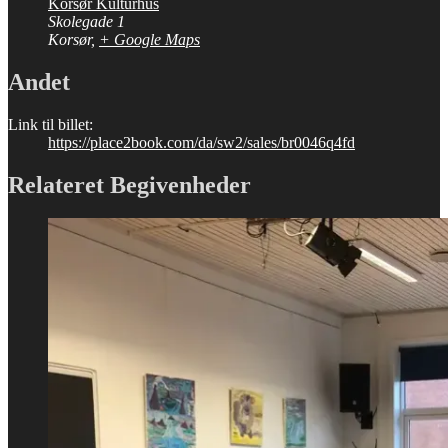
Korsør Kulturhus
Skolegade 1
Korsør
,
+ Google Maps
Andet
Link til billet:
https://place2book.com/da/sw2/sales/br0046q4fd
Relateret Begivenheder