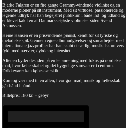
Bjarke Falgren er en fire gange Grammy-vindende violinist og en
moderne pioner på sit instrument. Med sit virtuose, passionerede og
legende udtryk har han begejstret publikum i både ind- og udland og
er blevet kaldt en af Danmarks største violinister siden Svend
Asmussen.
Heine Hansen er en prisvindende pianist, kendt for sit lyriske og
melodiske spil. Gennem egne albumudgivelser og samarbejder med
internationale jazzprofiler har han skabt et særligt musikalsk univers
fyldt med nærvær, dybde og intensitet.
Aftenen byder desuden på en let anretning med fokus på nordiske
mad, hvor fællesskabet og det hyggelige samvær er i centrum.
Drikkevarer kan købes særskilt.
Kom og vær med til en aften, hvor god mad, musik og fællesskab
går hånd i hånd.
Billetpris: 180 kr. + gebyr