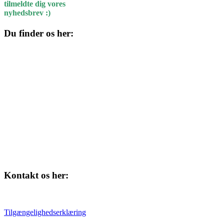
tilmeldte dig vores
nyhedsbrev :)
Du finder os her:
Kulturhuset
Skolegade 1
4220 Korsør
Kontakt os her:
Tlf. 58 37 04 00
kulturhuset@slagelse.dk
Tilgængelighedserklæring