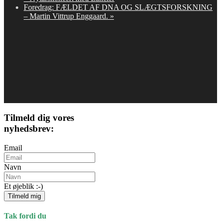
Foredrag: FÆLDET AF DNA OG SLÆGTSFORSKNING
– Martin Vittrup Enggaard.
»
Tilmeld dig vores
nyhedsbrev:
Email
Navn
Et øjeblik :-)
Tilmeld mig
Tak fordi du