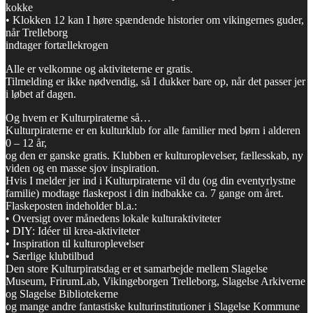
kokke
• Klokken 12 kan I høre spændende historier om vikingernes guder,
når Trelleborg
indtager fortællekrogen
Alle er velkomne og aktiviteterne er gratis.
Tilmelding er ikke nødvendig, så I dukker bare op, når det passer jer
i løbet af dagen.
Og hvem er Kulturpiraterne så…
Kulturpiraterne er en kulturklub for alle familier med børn i alderen
0 – 12 år,
og den er ganske gratis. Klubben er kulturoplevelser, fællesskab, ny
viden og en masse sjov inspiration.
Hvis I melder jer ind i Kulturpiraterne vil du (og din eventyrlystne
familie) modtage flaskepost i din indbakke ca. 7 gange om året.
Flaskeposten indeholder bl.a.:
• Oversigt over månedens lokale kulturaktiviteter
• DIY: Idéer til krea-aktiviteter
• Inspiration til kulturoplevelser
• Særlige klubtilbud
Den store Kulturpiratsdag er et samarbejde mellem Slagelse
Museum, FrirumLab, Vikingeborgen Trelleborg, Slagelse Arkiverne
og Slagelse Bibliotekerne
og mange andre fantastiske kulturinstitutioner i Slagelse Kommune