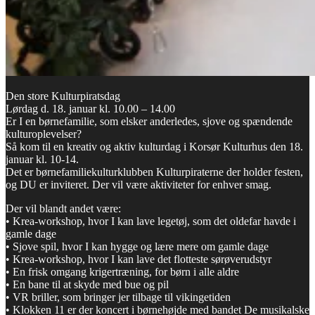
Den store Kulturpiratsdag
Lørdag d. 18. januar kl. 10.00 – 14.00
Er I en børnefamilie, som elsker anderledes, sjove og spændende
kulturoplevelser?
Så kom til en kreativ og aktiv kulturdag i Korsør Kulturhus den 18.
januar kl. 10-14.
Det er børnefamiliekulturklubben Kulturpiraterne der holder festen,
og DU er inviteret. Der vil være aktiviteter for enhver smag.
Der vil blandt andet være:
• Krea-workshop, hvor I kan lave legetøj, som det oldefar havde i
gamle dage
• Sjove spil, hvor I kan hygge og lære mere om gamle dage
• Krea-workshop, hvor I kan lave det flotteste sørøverudstyr
• En frisk omgang krigertræning, for børn i alle aldre
• En bane til at skyde med bue og pil
• VR briller, som bringer jer tilbage til vikingetiden
• Klokken 11 er der koncert i børnehøjde med bandet De musikalske