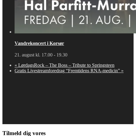
Vandrekoncert i Korsør
21. august kl. 17.00
-
19.30
«
LørdagsRock – The Boss – Tribute to Springsteen
Gratis Livestreamforedrag “Fremtidens RNA-medicin”
»
Tilmeld dig vores