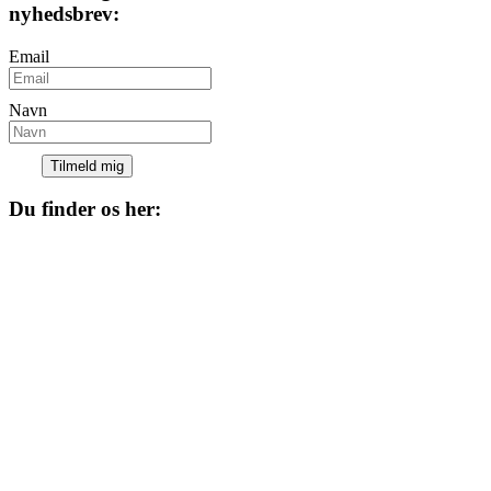
nyhedsbrev:
Email
Navn
Tilmeld mig
Du finder os her:
Kulturhuset
Skolegade 1
4220 Korsør