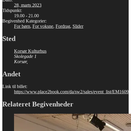
28. marts 2023
Tidspunkt:
19.00 - 21.00
Begivenhed Kategorier:
For børn
,
For voksne
,
Fordrag
,
Slider
Sted
Korsør Kulturhus
Skolegade 1
Korsør
,
Andet
Link til billet:
https://www.place2book.com/da/sw2/sales/event_list/EM1609
Relateret Begivenheder