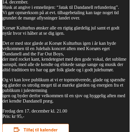
14. december.
Husk at angive i emnelinjen: “Jatak til Dandanell refundering”.
Vi gør opmærksom på at evt. tilbagebetaling kan tage noget tid
grundet de mange aflysninger landet over.
Korsør Kulturhus ønsker alle en rigtig glædelig jul samt et godt
nytår hvor vi håber at se dig igen.
Det er med stor glæde at Korsør Kulturhus igen i år kan byde
velkommen til en Julebals koncert aften med Korsørs eget
Dandanell and the Far Out Boys,
der med rocket kant, kendetegnet med den gode vokal, det sublime
samspil, med alle de kendte og elskede sange sange og musik der
altid traditioen tro har og gør folk glade og i godt julehumør.
Og vi kan love publikum at vi er topmotiverede, glade og spændte
og glæder os utrolig meget til at mærke glæden og energien fra et
publikum i julestemning
igen og byder derfor velkommen til en sjov og hyggelig aften med
det kendte Dandanell præg.
Fredag den 17. december kl. 21.00
Pris: kr 95,-
Tilføj til kalender