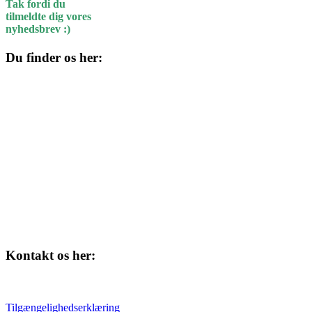
Tak fordi du
tilmeldte dig vores
nyhedsbrev :)
Du finder os her:
Kulturhuset
Skolegade 1
4220 Korsør
Kontakt os her:
Tlf. 58 37 04 00
kulturhuset@slagelse.dk
Tilgængelighedserklæring