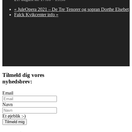
«
JuleOpera 2021 – De Tre Tenorer og sopran Dorthe Elsebet
Falck Kvikcenter info
»
Tilmeld dig vores
nyhedsbrev:
Email
Navn
Et øjeblik :-)
Tilmeld mig