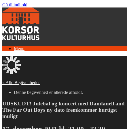
Gå til indhold
Menu
« Alle Begivenheder
Denne begivenhed er allerede afholdt.
UDSKUDT! Julebal og koncert med Dandanell and
The Far Out Boys ny dato fremkommer hurtigst
muligt
17. december 2021 kl. 21.00
-
23.30