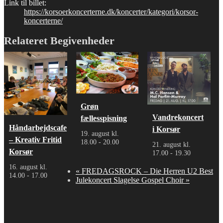
Link til billet:
https://korsoerkoncerterne.dk/koncerter/kategori/korsor-
koncerterne/
Relateret Begivenheder
Grøn
Vandrekoncert
fællesspisning
Håndarbejdscafe
i Korsør
19. august kl.
– Kreativ Fritid
18.00
-
20.00
21. august kl.
Korsør
17.00
-
19.30
16. august kl.
«
FREDAGSROCK – Die Herren U2 Best
14.00
-
17.00
Julekoncert Slagelse Gospel Choir
»