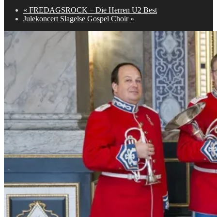
«
FREDAGSROCK – Die Herren U2 Best
Julekoncert Slagelse Gospel Choir
»