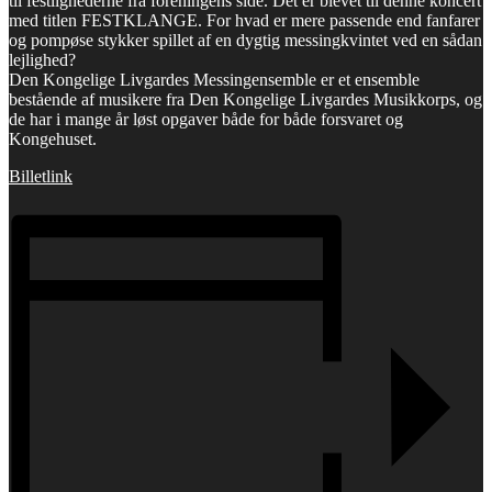
til festlighederne fra foreningens side. Det er blevet til denne koncert
med titlen FESTKLANGE. For hvad er mere passende end fanfarer
og pompøse stykker spillet af en dygtig messingkvintet ved en sådan
lejlighed?
Den Kongelige Livgardes Messingensemble er et ensemble
bestående af musikere fra Den Kongelige Livgardes Musikkorps, og
de har i mange år løst opgaver både for både forsvaret og
Kongehuset.
Billetlink