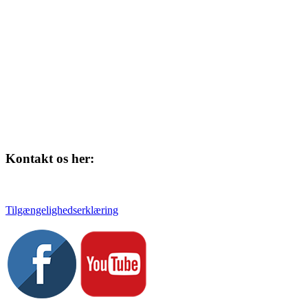
Skolegade 1
4220 Korsør
Kontakt os her:
Tlf. 58 37 04 00
kulturhuset@slagelse.dk
Tilgængelighedserklæring