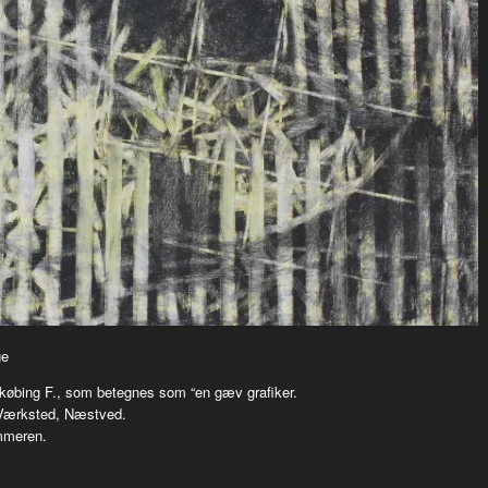
ge
 Nykøbing F., som betegnes som “en gæv grafiker.
 Værksted, Næstved.
mmeren.