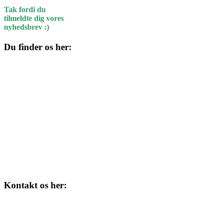
Tak fordi du
tilmeldte dig vores
nyhedsbrev :)
Du finder os her:
Kulturhuset
Skolegade 1
4220 Korsør
Kontakt os her:
Tlf. 58 37 04 00
kulturhuset@slagelse.dk