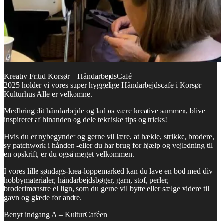
Kreativ Fritid Korsør – HåndarbejdsCafé
2025 holder vi vores super hyggelige Håndarbejdscafe i Korsør
Kulturhus Alle er velkomne.
Medbring dit håndarbejde og lad os være kreative sammen, blive
inspireret af hinanden og dele tekniske tips og tricks!
Hvis du er nybegynder og gerne vil lære, at hækle, strikke, brodere,
sy patchwork i hånden -eller du har brug for hjælp og vejledning til
en opskrift, er du også meget velkommen.
I vores lille søndags-krea-loppemarked kan du lave en bod med div
hobbymaterialer, håndarbejdsbøger, garn, stof, perler,
broderimønstre el lign, som du gerne vil bytte eller sælge videre til
gavn og glæde for andre.
Benyt indgang A – KulturCaféen