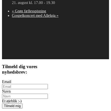
21. august kl. 17.00
-
19.30
«
Grøn fællesspisning
Gospelkoncert med Alleluja
»
Tilmeld dig vores
nyhedsbrev:
Email
Navn
Et øjeblik :-)
Tilmeld mig