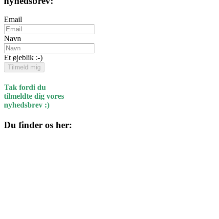
nyhedsbrev:
Email
Navn
Et øjeblik :-)
Tilmeld mig
Tak fordi du
tilmeldte dig vores
nyhedsbrev :)
Du finder os her:
Kulturhuset
Skolegade 1
4220 Korsør