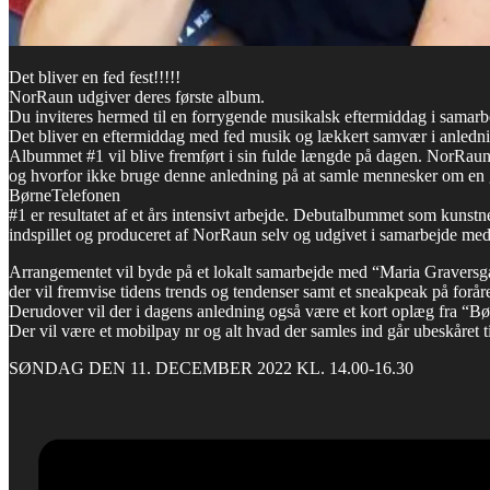
Det bliver en fed fest!!!!!
NorRaun udgiver deres første album.
Du inviteres hermed til en forrygende musikalsk eftermiddag i sama
Det bliver en eftermiddag med fed musik og lækkert samvær i anledn
Albummet #1 vil blive fremført i sin fulde længde på dagen. NorRaun l
og hvorfor ikke bruge denne anledning på at samle mennesker om en 
BørneTelefonen
#1 er resultatet af et års intensivt arbejde. Debutalbummet som kunstn
indspillet og produceret af NorRaun selv og udgivet i samarbejde m
Arrangementet vil byde på et lokalt samarbejde med “Maria Grave
der vil fremvise tidens trends og tendenser samt et sneakpeak på forå
Derudover vil der i dagens anledning også være et kort oplæg fra “B
Der vil være et mobilpay nr og alt hvad der samles ind går ubeskåret t
SØNDAG DEN 11. DECEMBER 2022 KL. 14.00-16.30