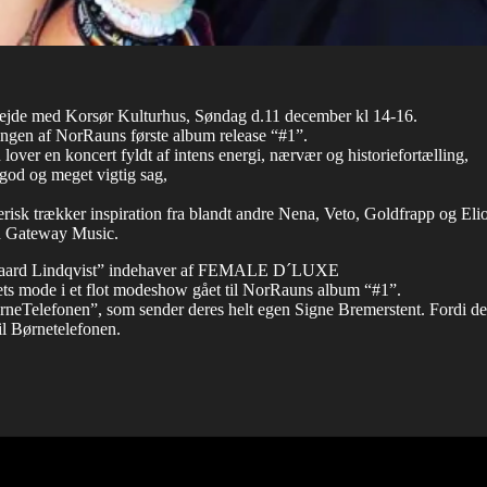
rbejde med Korsør Kulturhus, Søndag d.11 december kl 14-16.
ingen af NorRauns første album release “#1”.
over en koncert fyldt af intens energi, nærvær og historiefortælling,
god og meget vigtig sag,
erisk trækker inspiration fra blandt andre Nena, Veto, Goldfrapp og Eli
ed Gateway Music.
rsgaard Lindqvist” indehaver af FEMALE D´LUXE
rets mode i et flot modeshow gået til NorRauns album “#1”.
ørneTelefonen”, som sender deres helt egen Signe Bremerstent. Fordi de
il Børnetelefonen.