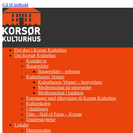
Gå til indhold
Det sker i Korsør Kulturhus
Om Korsør Kulturhus
Kontakt os
Brugerrådet
Brugerrådet – referater
Kulturhusets Venner
Kulturhusets Venner – bestyrelsen
Medlemsrabat på spisesteder
Medlemsrabat i butikker
Foreninger med tilknytning til Korsør Kulturhus
Kulturskolen
Udstillinger
Film – Hall of Fame – Korsør
Databeskyttelse
Lokaler
Marmorsalen