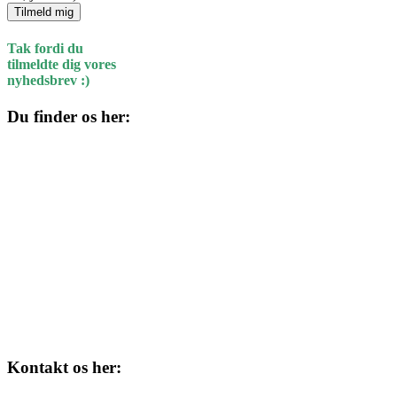
Tilmeld mig
Tak fordi du
tilmeldte dig vores
nyhedsbrev :)
Du finder os her:
Kulturhuset
Skolegade 1
4220 Korsør
Kontakt os her: