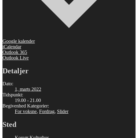
Google kalender
iCalendar
Outlook 365
Outlook Live
Detaljer
Dato:
1. marts 2022
Tidspunkt:
19.00 - 21.00
Begivenhed Kategorier:
For voksne
,
Fordrag
,
Slider
Sted
Korsør Kulturhus