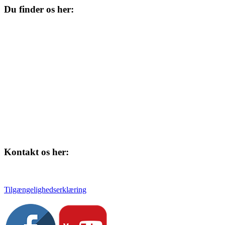
Du finder os her:
Kulturhuset
Skolegade 1
4220 Korsør
Kontakt os her:
Tlf. 58 37 04 00
kulturhuset@slagelse.dk
Tilgængelighedserklæring