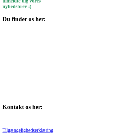
tilmeldte dig vores
nyhedsbrev :)
Du finder os her:
Kulturhuset
Skolegade 1
4220 Korsør
Kontakt os her:
Tlf. 58 37 04 00
kulturhuset@slagelse.dk
Tilgængelighedserklæring