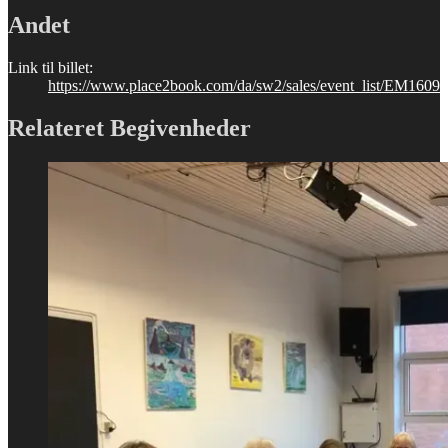
Andet
Link til billet:
https://www.place2book.com/da/sw2/sales/event_list/EM1609
Relateret Begivenheder