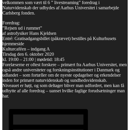
velkommen som vært til 6 ” livestreaming” foredrag i
Naturvidenskab der udbydes af Aarhus Universitet i samarbejde
Carlsberg fonden.
Foredrag:
”Rejsen ud i rummet”
af astrofysiker Hans Kjeldsen
Entré: Gratisadgangsbillet (påkrævet) bestilles på Kulturhusets
hjemmeside
Kulturcaféen – indgang A
Tirsdag den 6. oktober 2020
kl. 19:00 – 21:00 | mødetid: 18:45
Forelæserne er oftest forskere – primært fra Aarhus Universitet, men
også andre universiteter og forskningsinstitutioner i Danmark og
udlandet – som fortæller om de nyeste opdagelser og erkendelser
inden for primært naturvidenskab og sundhedsvidenskab.
Niveauet er højt, og som deltager bliver man udfordret, men kan få
udbytte af alle foredrag – uanset hvilke faglige forudsætninger man
har.