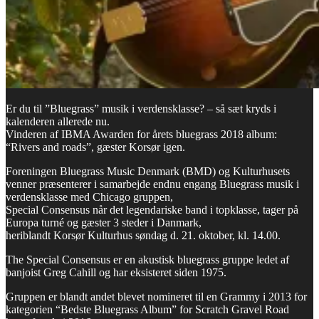
Er du til ”Bluegrass” musik i verdensklasse? – så sæt kryds i
kalenderen allerede nu.
Vinderen af IBMA Awarden for årets bluegrass 2018 album:
“Rivers and roads”, gæster Korsør igen.
Foreningen Bluegrass Music Denmark (BMD) og Kulturhusets
venner præsenterer i samarbejde endnu engang Bluegrass musik i
verdensklasse med Chicago gruppen,
Special Consensus når det legendariske band i topklasse, tager på
Europa turné og gæster 3 steder i Danmark,
heriblandt Korsør Kulturhus søndag d. 21. oktober, kl. 14.00.
The Special Consensus er en akustisk bluegrass gruppe ledet af
banjoist Greg Cahill og har eksisteret siden 1975.
Gruppen er blandt andet blevet nomineret til en Grammy i 2013 for
kategorien “Bedste Bluegrass Album” for Scratch Gravel Road