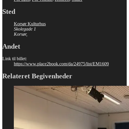
Sted
Korsør Kulturhus
Skolegade 1
Korsør
,
Andet
Link til billet:
https://www.place2book.com/da/24975/list/EM1609
Relateret Begivenheder