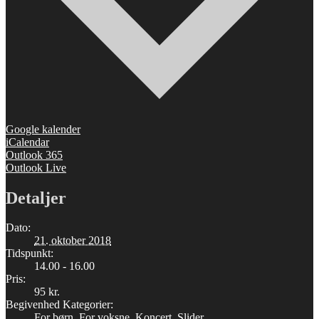
Google kalender
iCalendar
Outlook 365
Outlook Live
Detaljer
Dato:
21. oktober 2018
Tidspunkt:
14.00 - 16.00
Pris:
95 kr.
Begivenhed Kategorier:
For børn
,
For voksne
,
Koncert
,
Slider