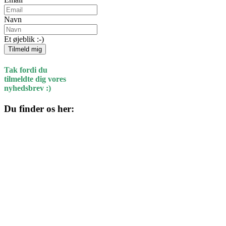
Navn
Et øjeblik :-)
Tilmeld mig
Tak fordi du
tilmeldte dig vores
nyhedsbrev :)
Du finder os her:
Kulturhuset
Skolegade 1
4220 Korsør