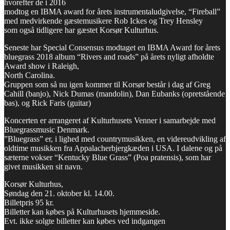
hvorefter de i 2016
modtog en IBMA award for årets instrumentaludgivelse, “Fireball”
med medvirkende gæstemusikere Rob Ickes og Trey Hensley
som også tidligere har gæstet Korsør Kulturhus.
Seneste har Special Consensus modtaget en IBMA Award for årets
bluegrass 2018 album “Rivers and roads” på årets nyligt afholdte
Award show i Raleigh,
North Carolina.
Gruppen som så nu igen kommer til Korsør består i dag af Greg
Cahill (banjo), Nick Dumas (mandolin), Dan Eubanks (opretstående
bas), og Rick Faris (guitar)
Koncerten er arrangeret af Kulturhusets Venner i samarbejde med
Bluegrassmusic Denmark.
”Bluegrass” er, i lighed med countrymusikken, en videreudvikling af
oldtime musikken fra Appalacherbjergkæden i USA. I dalene og på
sæterne vokser “Kentucky Blue Grass” (Poa pratensis), som har
givet musikken sit navn.
Korsør Kulturhus,
Søndag den 21. oktober kl. 14.00.
Billetpris 95 kr.
Billetter kan købes på Kulturhusets hjemmeside.
Evt. ikke solgte billetter kan købes ved indgangen