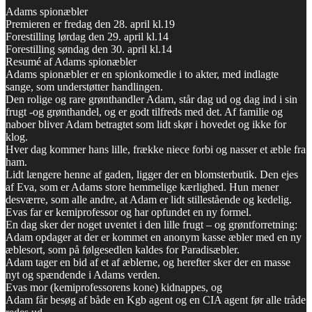
Adams spionæbler
Premieren er fredag den 28. april kl.19
Forestilling lørdag den 29. april kl.14
Forestilling søndag den 30. april kl.14
Resumé af Adams spionæbler
Adams spionæbler er en spionkomedie i to akter, med indlagte
sange, som understøtter handlingen.
Den rolige og rare grønthandler Adam, står dag ud og dag ind i sin
frugt -og grønthandel, og er godt tilfreds med det. Af familie og
naboer bliver Adam betragtet som lidt skør i hovedet og ikke for
klog.
Hver dag kommer hans lille, frække niece forbi og nasser et æble fra
ham.
Lidt længere henne af gaden, ligger der en blomsterbutik. Den ejes
af Eva, som er Adams store hemmelige kærlighed. Hun mener
desværre, som alle andre, at Adam er lidt stillestående og kedelig.
Evas far er kemiprofessor og har opfundet en ny formel.
En dag sker der noget uventet i den lille frugt – og grøntforretning:
Adam opdager at der er kommet en anonym kasse æbler med en ny
æblesort, som på følgesedlen kaldes for Paradisæbler.
Adam tager en bid af et af æblerne, og herefter sker der en masse
nyt og spændende i Adams verden.
Evas mor (kemiprofessorens kone) kidnappes, og
Adam får besøg af både en Kgb agent og en CIA agent før alle tråde