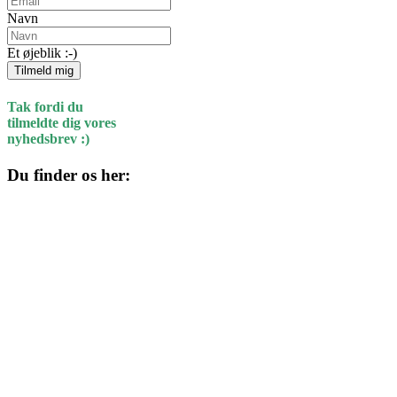
Navn
Et øjeblik :-)
Tilmeld mig
Tak fordi du
tilmeldte dig vores
nyhedsbrev :)
Du finder os her:
Kulturhuset
Skolegade 1
4220 Korsør