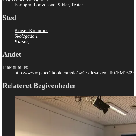
For børn
,
For voksne
,
Slider
,
Teater
Sted
Korsør Kulturhus
Skolegade 1
Korsør
,
Andet
Link til billet:
https://www.place2book.com/da/sw2/sales/event_list/EM1609
Relateret Begivenheder