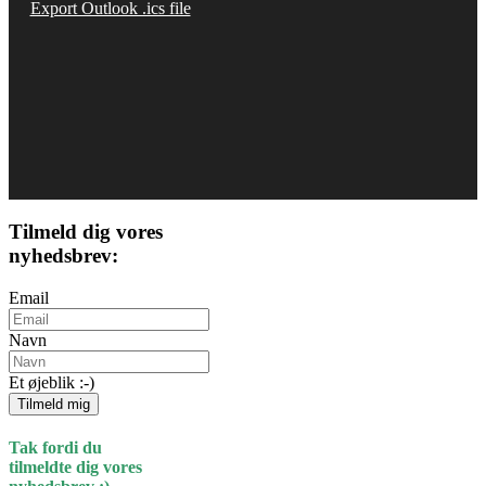
Export Outlook .ics file
Tilmeld dig vores
nyhedsbrev:
Email
Navn
Et øjeblik :-)
Tilmeld mig
Tak fordi du
tilmeldte dig vores