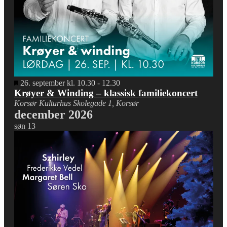
Fremhævet
26. september kl. 10.30
-
12.30
Krøyer & Winding – klassisk familiekoncert
Korsør Kulturhus
Skolegade 1, Korsør
december 2026
søn
13