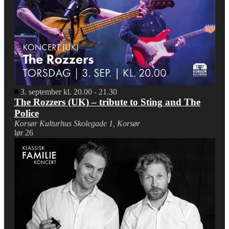
Fremhævet
3. september kl. 20.00
-
21.30
The Rozzers (UK) – tribute to Sting and The
Police
Korsør Kulturhus
Skolegade 1, Korsør
lør
26