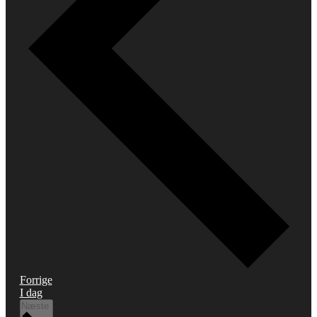
Begivenheder
Forrige
I dag
Begivenheder
Næste