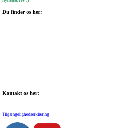
nyhedsbrev :)
Du finder os her:
Kulturhuset
Skolegade 1
4220 Korsør
Kontakt os her:
Tlf. 58 37 04 00
kulturhuset@slagelse.dk
Tilgængelighedserklæring