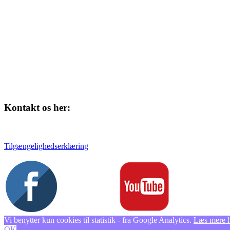
4220 Korsør
Kontakt os her:
Tlf. 58 37 04 00
kulturhuset@slagelse.dk
Tilgængelighedserklæring
Vi benytter kun cookies til statistik - fra Google Analytics.
Læs mere 
OK