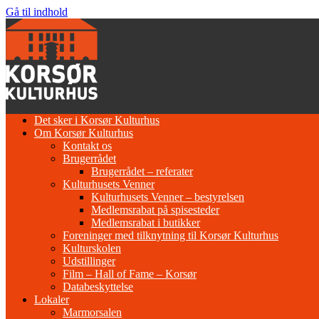
Gå til indhold
Det sker i Korsør Kulturhus
Om Korsør Kulturhus
Kontakt os
Brugerrådet
Brugerrådet – referater
Kulturhusets Venner
Kulturhusets Venner – bestyrelsen
Medlemsrabat på spisesteder
Medlemsrabat i butikker
Foreninger med tilknytning til Korsør Kulturhus
Kulturskolen
Udstillinger
Film – Hall of Fame – Korsør
Databeskyttelse
Lokaler
Marmorsalen