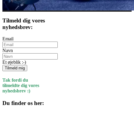
Tilmeld dig vores
nyhedsbrev:
Email
Navn
Et øjeblik :-)
Tilmeld mig
Tak fordi du
tilmeldte dig vores
nyhedsbrev :)
Du finder os her:
Kulturhuset
Skolegade 1
4220 Korsør