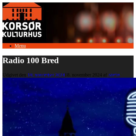
Gå
til
indhold
Menu
Radio 100 Bred
Udgivet den
18. november 2024
18. november 2024
af
admin