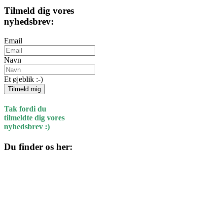
Tilmeld dig vores
nyhedsbrev:
Email
Navn
Et øjeblik :-)
Tilmeld mig
Tak fordi du
tilmeldte dig vores
nyhedsbrev :)
Du finder os her:
Kulturhuset
Skolegade 1
4220 Korsør