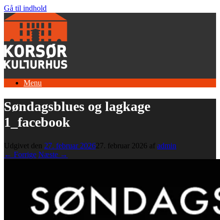
Gå til indhold
Menu
Søndagsblues og lagkage
1_facebook
Udgivet den
27. februar 2026
27. februar 2026
af
admin
← Forrige
Næste →