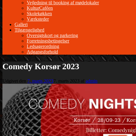
Vejledning til booking af mødelokaler
KulturCaféen
Skolekøkken
Værksteder
Galleri
Tilgængelighed
Oversigtskort og parkering
Forretningsbetingelser
Ledsagerordning
Adgangsforhold
Comedy Korsør 2023
Udgivet den
7. marts 2023
7. marts 2023
af
admin