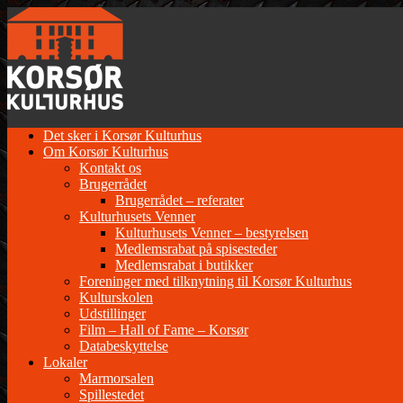
Gå
til
indhold
Det sker i Korsør Kulturhus
Om Korsør Kulturhus
Kontakt os
Brugerrådet
Brugerrådet – referater
Kulturhusets Venner
Kulturhusets Venner – bestyrelsen
Medlemsrabat på spisesteder
Medlemsrabat i butikker
Foreninger med tilknytning til Korsør Kulturhus
Kulturskolen
Udstillinger
Film – Hall of Fame – Korsør
Databeskyttelse
Lokaler
Marmorsalen
Spillestedet