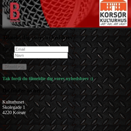
Tilmeld dig vores nyhedsbrev:
Email
Navn
Et øjeblik :-)
Tilmeld mig
Tak fordi du tilmeldte dig vores nyhedsbrev :)
Du finder os her:
Kulturhuset
Skolegade 1
4220 Korsør