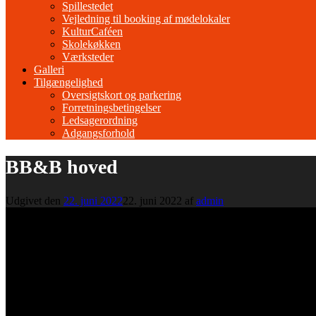
Spillestedet
Vejledning til booking af mødelokaler
KulturCaféen
Skolekøkken
Værksteder
Galleri
Tilgængelighed
Oversigtskort og parkering
Forretningsbetingelser
Ledsagerordning
Adgangsforhold
BB&B hoved
Udgivet den
22. juni 2022
22. juni 2022
af
admin