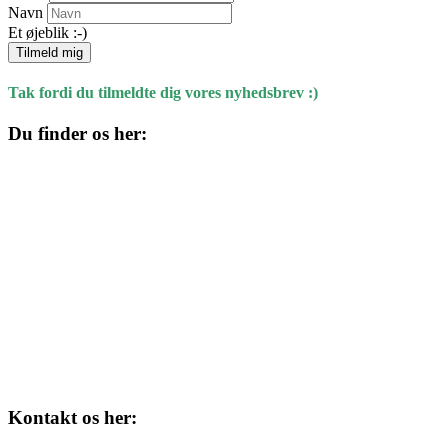
Navn
Et øjeblik :-)
Tilmeld mig
Tak fordi du tilmeldte dig vores nyhedsbrev :)
Du finder os her:
Kulturhuset
Skolegade 1
4220 Korsør
Kontakt os her: