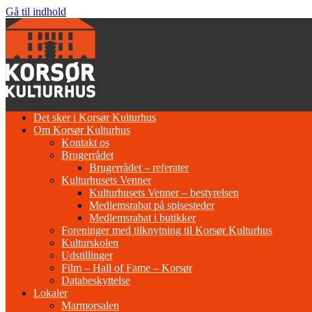
Gå til indhold
Det sker i Korsør Kulturhus
Om Korsør Kulturhus
Kontakt os
Brugerrådet
Brugerrådet – referater
Kulturhusets Venner
Kulturhusets Venner – bestyrelsen
Medlemsrabat på spisesteder
Medlemsrabat i butikker
Foreninger med tilknytning til Korsør Kulturhus
Kulturskolen
Udstillinger
Film – Hall of Fame – Korsør
Databeskyttelse
Lokaler
Marmorsalen