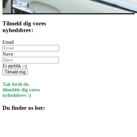
Tilmeld dig vores
nyhedsbrev:
Email
Navn
Et øjeblik :-)
Tilmeld mig
Tak fordi du
tilmeldte dig vores
nyhedsbrev :)
Du finder os her:
Kulturhuset
Skolegade 1
4220 Korsør