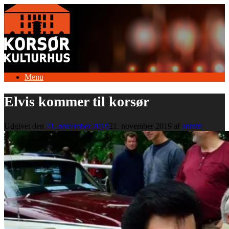
Gå
til
indhold
Menu
Elvis kommer til korsør
Udgivet den
21. november 2019
21. november 2019
af
admin