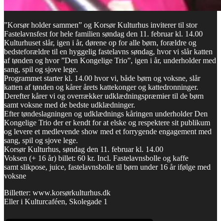
”Korsør holder sammen” og Korsør Kulturhus inviterer til stor
Fastelavnsfest for hele familien søndag den 11. februar kl. 14.00
Kulturhuset slår, igen i år, dørene op for alle børn, forældre og
bedsteforældre til en hyggelig fastelavns søndag, hvor vi slår katten
af tønden og hvor ”Den Kongelige Trio”, igen i år, underholder med
sang, spil og sjove lege.
Programmet starter kl. 14.00 hvor vi, både børn og voksne, slår
katten af tønden og kårer årets kattekonger og kattedronninger.
Derefter kårer vi og overrækker udklædningspræmier til de børn
samt voksne med de bedste udklædninger.
Efter tøndeslagningen og udklædnings kåringen underholder Den
Kongelige Trio der er kendt for at elske og respektere sit publikum
og levere et medlevende show med et forrygende engagement med
sang, spil og sjove lege.
Korsør Kulturhus, søndag den 11. februar kl. 14.00
Voksen (+ 16 år) billet: 60 kr. Incl. Fastelavnsbolle og kaffe
samt slikpose, juice, fastelavnsbolle til børn under 16 år ifølge med
voksne
Billetter: www.korsørkulturhus.dk
Eller i Kulturcaféen, Skolegade 1