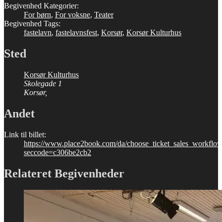
Begivenhed Kategorier:
For børn
,
For voksne
,
Teater
Begivenhed Tags:
fastelavn
,
fastelavnsfest
,
Korsør
,
Korsør Kulturhus
Sted
Korsør Kulturhus
Skolegade 1
Korsør
,
Andet
Link til billet:
https://www.place2book.com/da/choose_ticket_sales_workflo
seccode=c306be2cb2
Relateret Begivenheder