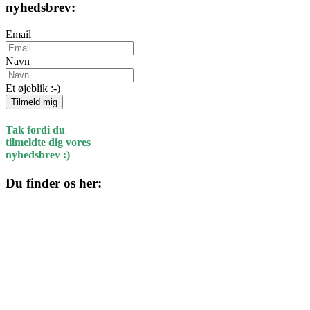
nyhedsbrev:
Email
Navn
Et øjeblik :-)
Tilmeld mig
Tak fordi du
tilmeldte dig vores
nyhedsbrev :)
Du finder os her:
Kulturhuset
Skolegade 1
4220 Korsør