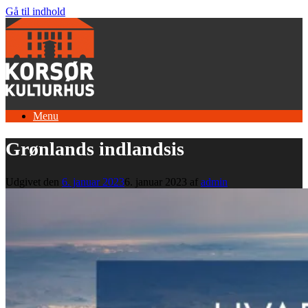
Gå til indhold
Menu
Grønlands indlandsis
Udgivet den
6. januar 2023
6. januar 2023
af
admin