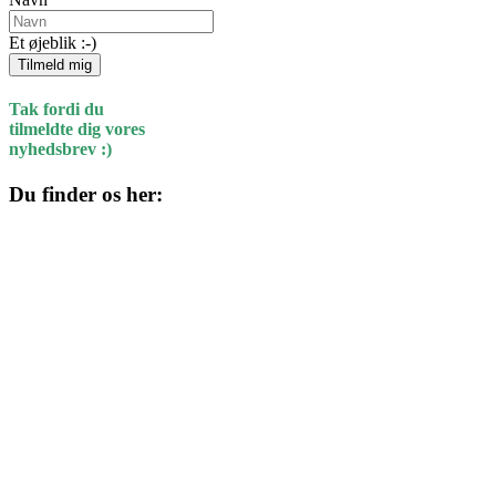
Et øjeblik :-)
Tilmeld mig
Tak fordi du
tilmeldte dig vores
nyhedsbrev :)
Du finder os her:
Kulturhuset
Skolegade 1
4220 Korsør