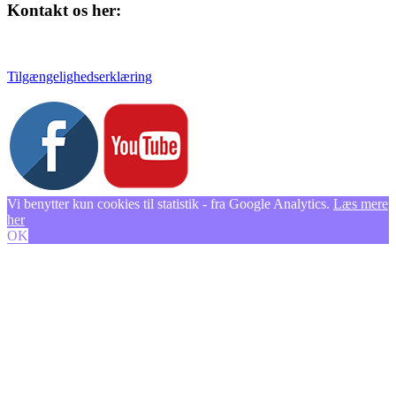
Kontakt os her:
Tlf. 58 37 04 00
kulturhuset@slagelse.dk
Tilgængelighedserklæring
Vi benytter kun cookies til statistik - fra Google Analytics.
Læs mere
her
OK