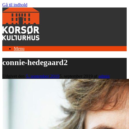
Gå til indhold
Menu
connie-hedegaard2
Udgivet den
5. september 2019
5. september 2019
af
admin