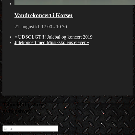
Vandrekoncert i Korsør
21. august kl. 17.00
-
19.30
«
UDSOLGT!!! Julebal og koncert 2019
Julekoncert med Musikskolens elever
»
Tilmeld dig vores
nyhedsbrev:
Email
Navn