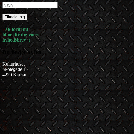
Et øjeblik :-)
Tilmeld mig
Tak fordi du
tilmeldte dig vores
nyhedsbrev :)
Du finder os her:
Kulturhuset
Skolegade 1
4220 Korsør