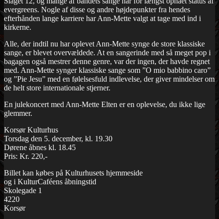
Slaget 12, og mange af bandets sange har for længst opnået status af
evergreens. Nogle af disse og andre højdepunkter fra hendes
efterhånden lange karriere har Ann-Mette valgt at tage med ind i
kirkerne.
Alle, der indtil nu har oplevet Ann-Mette synge de store klassiske
sange, er blevet overvældede. At en sangerinde med så meget pop i
bagagen også mestrer denne genre, var der ingen, der havde regnet
med. Ann-Mette synger klassiske sange som ”O mio babbino caro”
og ”Pie Jesu” med en følelsesfuld indlevelse, der giver mindelser om
de helt store internationale stjerner.
En julekoncert med Ann-Mette Elten er en oplevelse, du ikke lige
glemmer.
Korsør Kulturhus
Torsdag den 5. december, kl. 19.30
Dørene åbnes kl. 18.45
Pris: Kr. 220,-
Billet kan købes på Kulturhusets hjemmeside
og i KulturCaféens åbningstid
Skolegade 1
4220
Korsør