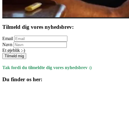
Tilmeld dig vores nyhedsbrev:
Email
Navn
Et øjeblik :-)
Tilmeld mig
Tak fordi du tilmeldte dig vores nyhedsbrev :)
Du finder os her:
Kulturhuset
Skolegade 1
4220 Korsør