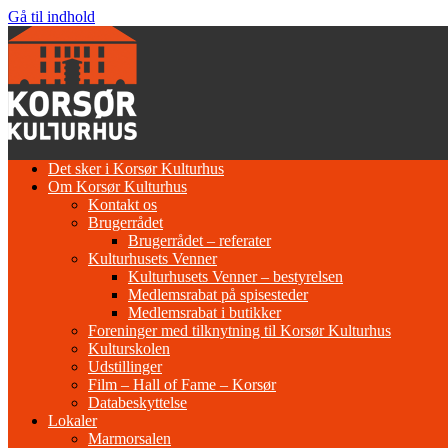
Gå til indhold
Det sker i Korsør Kulturhus
Om Korsør Kulturhus
Kontakt os
Brugerrådet
Brugerrådet – referater
Kulturhusets Venner
Kulturhusets Venner – bestyrelsen
Medlemsrabat på spisesteder
Medlemsrabat i butikker
Foreninger med tilknytning til Korsør Kulturhus
Kulturskolen
Udstillinger
Film – Hall of Fame – Korsør
Databeskyttelse
Lokaler
Marmorsalen