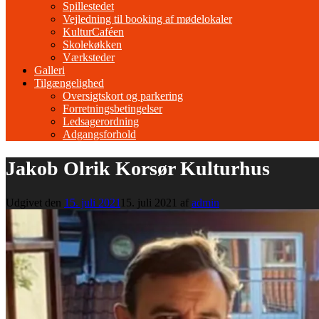
Spillestedet
Vejledning til booking af mødelokaler
KulturCaféen
Skolekøkken
Værksteder
Galleri
Tilgængelighed
Oversigtskort og parkering
Forretningsbetingelser
Ledsagerordning
Adgangsforhold
Jakob Olrik Korsør Kulturhus
Udgivet den
15. juli 2021
15. juli 2021
af
admin