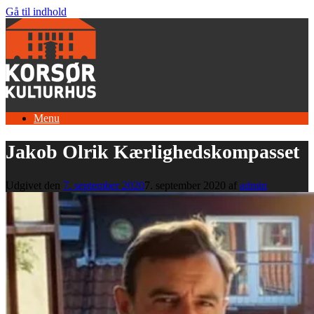
Gå til indhold
Menu
Jakob Olrik Kærlighedskompasset
Udgivet den
7. september 2020
7. september 2020
af
admin