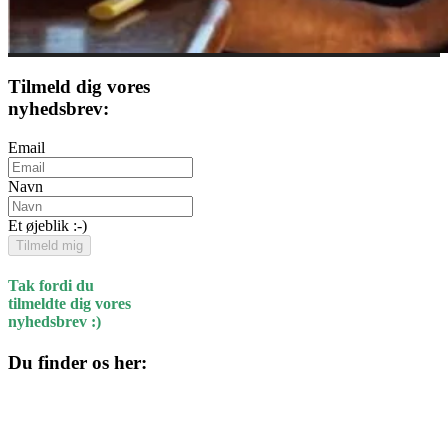
Tilmeld dig vores
nyhedsbrev:
Email
Navn
Et øjeblik :-)
Tilmeld mig
Tak fordi du
tilmeldte dig vores
nyhedsbrev :)
Du finder os her:
Kulturhuset
Skolegade 1
4220 Korsør