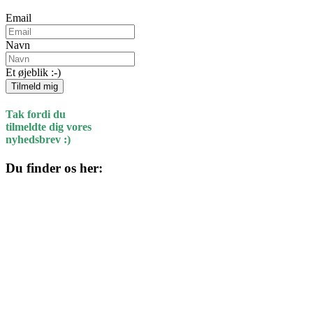
Email
Navn
Et øjeblik :-)
Tilmeld mig
Tak fordi du
tilmeldte dig vores
nyhedsbrev :)
Du finder os her:
Kulturhuset
Skolegade 1
4220 Korsør