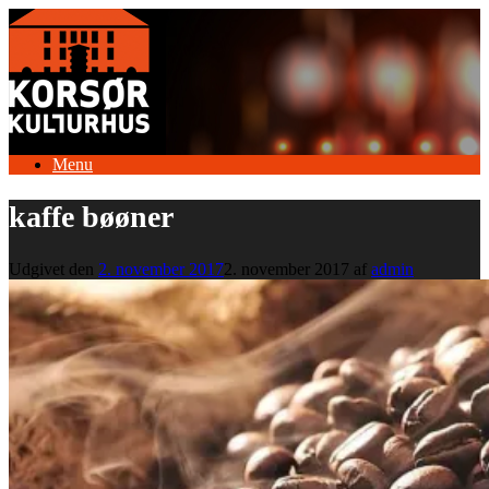
Gå
til
indhold
Menu
kaffe bøøner
Udgivet den
2. november 2017
2. november 2017
af
admin