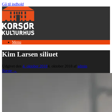
Gå til indhold
Menu
Kim Larsen siliuet
Udgivet den
4. oktober 2018
4. oktober 2018
af
admin
Næste →