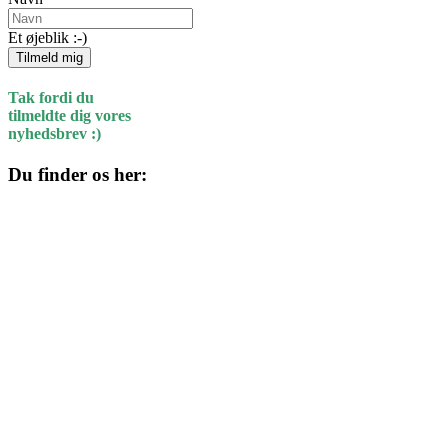
Et øjeblik :-)
Tilmeld mig
Tak fordi du
tilmeldte dig vores
nyhedsbrev :)
Du finder os her:
Kulturhuset
Skolegade 1
4220 Korsør