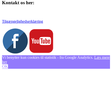
Kontakt os her:
Tlf. 58 37 04 00
kulturhuset@slagelse.dk
Tilgængelighedserklæring
Vi benytter kun cookies til statistik - fra Google Analytics.
Læs mere
her
OK