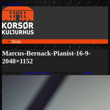
Gå til indhold
Menu
Marcus-Bernack-Pianist-16-9-
2048×1152
Udgivet den
5. december 2024
5. december 2024
af
admin