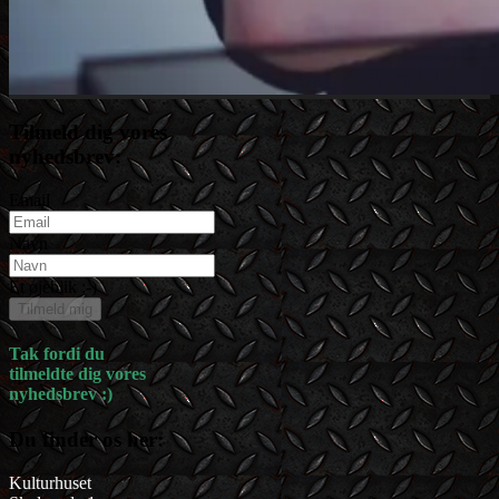
Tilmeld dig vores
nyhedsbrev:
Email
Navn
Et øjeblik :-)
Tilmeld mig
Tak fordi du
tilmeldte dig vores
nyhedsbrev :)
Du finder os her:
Kulturhuset