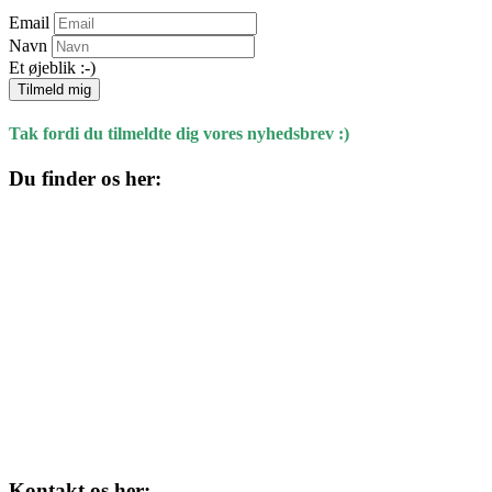
Email
Navn
Et øjeblik :-)
Tilmeld mig
Tak fordi du tilmeldte dig vores nyhedsbrev :)
Du finder os her:
Kulturhuset
Skolegade 1
4220 Korsør
Kontakt os her: