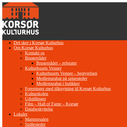
Gå
til
indhold
Det sker i Korsør Kulturhus
Om Korsør Kulturhus
Kontakt os
Brugerrådet
Brugerrådet – referater
Kulturhusets Venner
Kulturhusets Venner – bestyrelsen
Medlemsrabat på spisesteder
Medlemsrabat i butikker
Foreninger med tilknytning til Korsør Kulturhus
Kulturskolen
Udstillinger
Film – Hall of Fame – Korsør
Databeskyttelse
Lokaler
Marmorsalen
Spillestedet