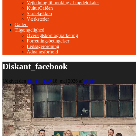
Vejledning til booking af mødelokaler
KulturCaféen
Skolekøkken
Værksteder
Galleri
Tilgængelighed
Oversigtskort og parkering
Forretningsbetingelser
Ledsagerordning
Adgangsforhold
Diskant_facebook
Udgivet den
18. maj 2026
18. maj 2026
af
admin