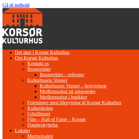
Gå til indhold
Det sker i Korsør Kulturhus
Om Korsør Kulturhus
Kontakt os
Brugerrådet
Brugerrådet – referater
Kulturhusets Venner
Kulturhusets Venner – bestyrelsen
Medlemsrabat på spisesteder
Medlemsrabat i butikker
Foreninger med tilknytning til Korsør Kulturhus
Kulturskolen
Udstillinger
Film – Hall of Fame – Korsør
Databeskyttelse
Lokaler
Marmorsalen