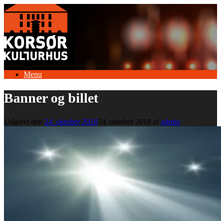
Gå
til
indhold
Menu
Banner og billet
Udgivet den
24. oktober 2018
24. oktober 2018
af
admin