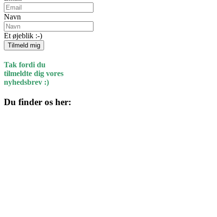
Navn
Et øjeblik :-)
Tilmeld mig
Tak fordi du
tilmeldte dig vores
nyhedsbrev :)
Du finder os her:
Kulturhuset
Skolegade 1
4220 Korsør