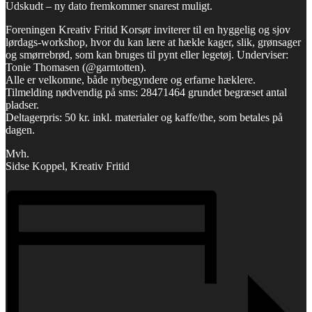
Udskudt – ny dato fremkommer snarest muligt.
Foreningen Kreativ Fritid Korsør inviterer til en hyggelig og sjov
lørdags-workshop, hvor du kan lære at hækle kager, slik, grønsager
og smørrebrød, som kan bruges til pynt eller legetøj. Underviser:
Tonie Thomasen (@garntotten).
Alle er velkomne, både nybegyndere og erfarne hæklere.
Tilmelding nødvendig på sms: 28471464 grundet begræset antal
pladser.
Deltagerpris: 50 kr. inkl. materialer og kaffe/the, som betales på
dagen.
Mvh.
Sidse Koppel, Kreativ Fritid