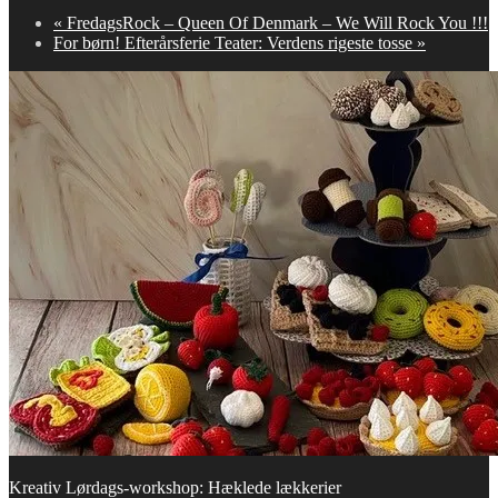
«
FredagsRock – Queen Of Denmark – We Will Rock You !!!
For børn! Efterårsferie Teater: Verdens rigeste tosse
»
Kreativ Lørdags-workshop: Hæklede lækkerier