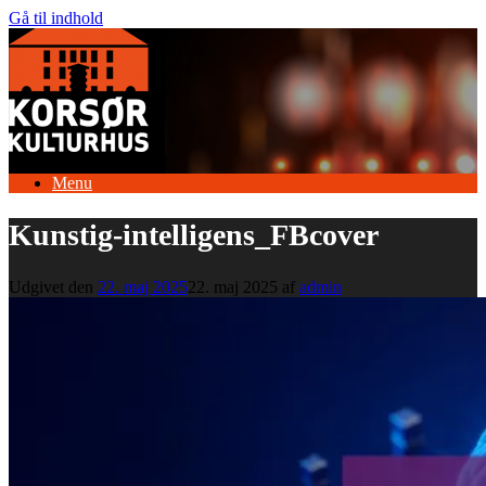
Gå til indhold
Menu
Kunstig-intelligens_FBcover
Udgivet den
22. maj 2025
22. maj 2025
af
admin