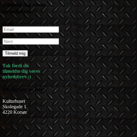
Tilmeld dig vores
nyhedsbrev:
Email
Navn
Et øjeblik :-)
Tilmeld mig
Tak fordi du
tilmeldte dig vores
nyhedsbrev :)
Du finder os her:
Kulturhuset
Skolegade 1
4220 Korsør